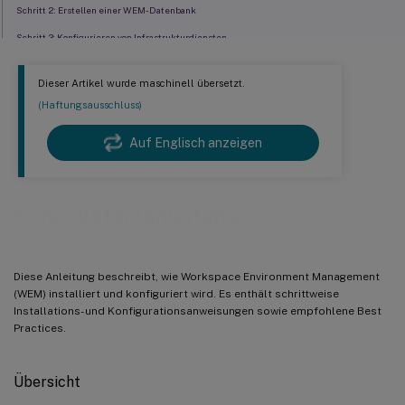
Schritt 2: Erstellen einer WEM-Datenbank
Schritt 3: Konfigurieren von Infrastrukturdiensten
Schritt 4: Installieren der Verwaltungskonsole
Dieser Artikel wurde maschinell übersetzt.
Schritt 5: Konfigurieren von Konfigurationssätzen
(Haftungsausschluss)
Schritt 6: Fügen Sie die Gruppenrichtlinienvorlage hinzu (optional)
Auf Englisch anzeigen
Schritt 7: Installieren des Agenten
Schritt 8: Fügen Sie den Agenten zu dem von Ihnen erstellten Konfigurationssatz hinzu
Schnellstartanleitung
Diese Anleitung beschreibt, wie Workspace Environment Management
(WEM) installiert und konfiguriert wird. Es enthält schrittweise
Installations- und Konfigurationsanweisungen sowie empfohlene Best
Practices.
Übersicht