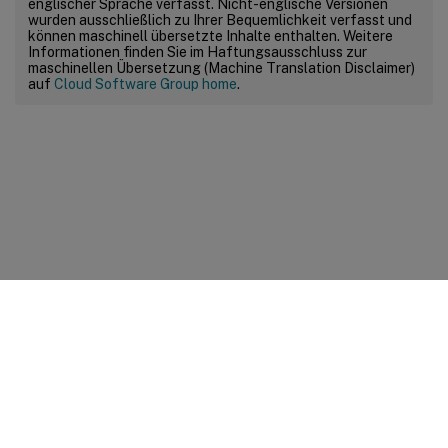
englischer Sprache verfasst. Nicht-englische Versionen
wurden ausschließlich zu Ihrer Bequemlichkeit verfasst und
können maschinell übersetzte Inhalte enthalten. Weitere
Informationen finden Sie im Haftungsausschluss zur
maschinellen Übersetzung (Machine Translation Disclaimer)
auf
Cloud Software Group home
.
Feedback zur Site
Ihre Datenschutzauswahl
Datenschutz und rechtliche
Bestimmungen
Cookie-Einstellungen
docs.cloud.com
© 1999-
2026
Cloud Software Group, Inc. All rights reserved.