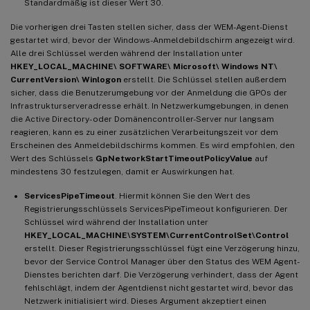
Standardmäßig ist dieser Wert 30.
Die vorherigen drei Tasten stellen sicher, dass der WEM-Agent-Dienst
gestartet wird, bevor der Windows-Anmeldebildschirm angezeigt wird.
Alle drei Schlüssel werden während der Installation unter
HKEY_LOCAL_MACHINE\ SOFTWARE\ Microsoft\ Windows NT\
CurrentVersion\ Winlogon
erstellt. Die Schlüssel stellen außerdem
sicher, dass die Benutzerumgebung vor der Anmeldung die GPOs der
Infrastrukturserveradresse erhält. In Netzwerkumgebungen, in denen
die Active Directory- oder Domänencontroller-Server nur langsam
reagieren, kann es zu einer zusätzlichen Verarbeitungszeit vor dem
Erscheinen des Anmeldebildschirms kommen. Es wird empfohlen, den
Wert des Schlüssels
GpNetworkStartTimeoutPolicyValue
auf
mindestens 30 festzulegen, damit er Auswirkungen hat.
ServicesPipeTimeout
. Hiermit können Sie den Wert des
Registrierungsschlüssels ServicesPipeTimeout konfigurieren. Der
Schlüssel wird während der Installation unter
HKEY_LOCAL_MACHINE\SYSTEM\CurrentControlSet\Control
erstellt. Dieser Registrierungsschlüssel fügt eine Verzögerung hinzu,
bevor der Service Control Manager über den Status des WEM Agent-
Dienstes berichten darf. Die Verzögerung verhindert, dass der Agent
fehlschlägt, indem der Agentdienst nicht gestartet wird, bevor das
Netzwerk initialisiert wird. Dieses Argument akzeptiert einen