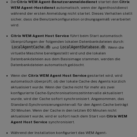
Der
Citrix WEM Agent-Benutzeranmeldedienst
startet den
Citrix
WEM Agent-Hostdienst
automatisch, wenn der Agenthostdienst
während der ersten Anmeldung nicht startet. Dieses Verhalten stellt
sicher, dass die Benutzerkonfiguration ordnungsgemäß verarbeitet
wird.
Citrix WEM Agent Host Service
führt beim Start automatisch
Überprüfungen der folgenden lokalen Datenbankdateien durch:
LocalAgentCache.db
und
LocalAgentDatabase.db
. Wenn die
virtuelle Maschine bereitgestellt wird und die lokalen
Datenbankdateien aus dem Basisimage stammen, werden die
Datenbankdateien automatisch gelöscht.
Wenn der
Citrix WEM Agent Host Service
gestartet wird, wird
automatisch überprüft, ob der lokale Cache des Agents kürzlich
aktualisiert wurde. Wenn der Cache nicht für mehr als zwei
konfigurierte Cache-Synchronisationszeitintervalle aktualisiert
wurde, wird der Cache sofort synchronisiert. Angenommen, das
Standard-Synchronisierungsintervall für den Agent-Cache beträgt
30 Minuten. Wenn der Cache in den letzten 60 Minuten nicht
aktualisiert wurde, wird er sofort nach dem Start von
Citrix WEM
Agent Host Service
synchronisiert.
Während der Installation konfiguriert das WEM Agent-