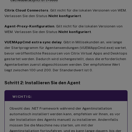
CachedDataSyncPort=9000
Citrix Cloud Connectors
. Gilt nicht für die lokalen Versionen von WEM.
Verlassen Sie den Status
Nicht konfiguriert
.
Agent-Proxy-Konfiguration
. Gilt nicht für die lokalen Versionen von
WEM. Verlassen Sie den Status
Nicht konfiguriert
.
VUEMAppCmd extra sync delay
. Gibt in Millisekunden an, wie lange
der Startprogramm für Agentanwendungen (VUEMAppCmd.exe) wartet,
bevor veröffentlichte Ressourcen von Citrix Virtual Apps and Desktops
gestartet werden. Dadurch wird sichergestellt, dass die erforderlichen
Agentarbeiten zuerst abgeschlossen werden. Der empfohlene Wert
liegt zwischen 100 und 200. Der Standardwert ist 0.
Schritt 2: Installieren Sie den Agent
WICHTIG:
Obwohl das .NET Framework während der Agentinstallation
automatisch installiert werden kann, empfehlen wir Ihnen, es vor
der Installation des Agents manuell zu installieren. Andernfalls
müssen Sie die Maschine neu starten, um mit der
Agentinstallation fortzufahren, und es kann lange dauern, bis der