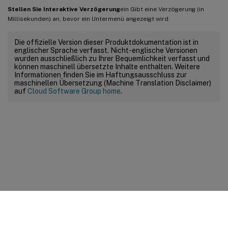
Stellen Sie Interaktive Verzögerung
ein Gibt eine Verzögerung (in
Millisekunden) an, bevor ein Untermenü angezeigt wird.
Die offizielle Version dieser Produktdokumentation ist in
englischer Sprache verfasst. Nicht-englische Versionen
wurden ausschließlich zu Ihrer Bequemlichkeit verfasst und
können maschinell übersetzte Inhalte enthalten. Weitere
Informationen finden Sie im Haftungsausschluss zur
maschinellen Übersetzung (Machine Translation Disclaimer)
auf
Cloud Software Group home
.