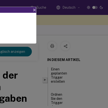
Suche
Deutsch
×
n Sie hier Feedback
Service
glisch anzeigen
IN DIESEM ARTIKEL
Einen
 der
geplanten
Trigger
>
erstellen
m
fgaben
Ordnen
Sie den
Trigger
der