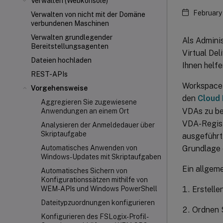
Verwalten (Webkonsole)
February
Verwalten von nicht mit der Domäne
verbundenen Maschinen
Verwalten grundlegender
Als Admini
Bereitstellungsagenten
Virtual Del
Dateien hochladen
Ihnen helfe
REST-APIs
Workspace 
Vorgehensweise
den
Cloud 
Aggregieren Sie zugewiesene
VDAs zu be
Anwendungen an einem Ort
VDA-Regist
Analysieren der Anmeldedauer über
Skriptaufgabe
ausgeführt 
Grundlage 
Automatisches Anwenden von
Windows-Updates mit Skriptaufgaben
Ein allgeme
Automatisches Sichern von
Konfigurationssätzen mithilfe von
Erstelle
WEM-APIs und Windows PowerShell
Dateitypzuordnungen konfigurieren
Ordnen S
Konfigurieren des FSLogix-Profil-