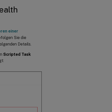
ealth
eren einer
efolgen Sie die
olgenden Details.
en
Scripted Task
t: