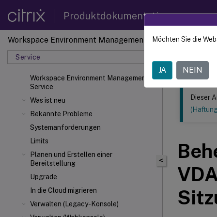
Produktdokumentation
Workspace Environment Management
Möchten Sie die Web
Dieser Inhalt
Service
Verwal
JA
NEIN
Workspace Environment Management
Service
Dieser A
Was ist neu
(Haftun
Bekannte Probleme
Systemanforderungen
Limits
Beh
Planen und Erstellen einer
<
Bereitstellung
VDA
Upgrade
Sitz
In die Cloud migrieren
Verwalten (Legacy-Konsole)