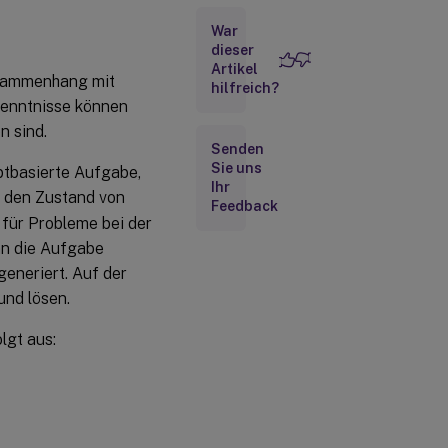
Cloud
Health
War
Check-
dieser
Aufgabe
Artikel
usammenhang mit
zu
hilfreich?
rkenntnisse können
Systemintegritätsprüfungsbericht
n sind.
anzeigen
Senden
Sie uns
ptbasierte Aufgabe,
Cloud
Ihr
Health
m den Zustand von
Check-
Feedback
 für Probleme bei der
Aufgabe
bei
nn die Aufgabe
Bedarf
generiert. Auf der
ausführen
und lösen.
lgt aus: