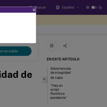
Buscar
Español
×
e sus comentarios aquí
er en inglés
EN ESTE ARTÍCULO
Advertencias
idad de
de integridad
de capa
>
“Hay un
script
RunOnce
pendiente”