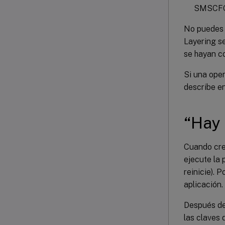
SMSCFG.
No puedes 
Layering s
se hayan c
Si una ope
describe en
“Hay 
Cuando cre
ejecute la 
reinicie). 
aplicación.
Después de
las claves 