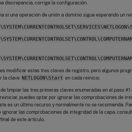
na discrepancia, corrige la configuración.
a si una operación de unión a dominio sigue esperando un rei
M\SYSTEM\CURRENTCONTROLSET\SERVICES\NETLOGON\
M\SYSTEM\CURRENTCONTROLSET\CONTROL\COMPUTERNA
M\SYSTEM\CURRENTCONTROLSET\CONTROL\COMPUTERNA
s modificar estas tres claves de registro, pero algunos pro
r la clave
NETLOGON\Start
en cada reinicio.
de limpiar las tres primeras claves enumeradas en el paso #1 
reiniciar, puedes optar por ignorar las comprobaciones de int
ste es un último recurso y normalmente no se recomienda. Par
ignorar las comprobaciones de integridad de la capa, consult
final de este artículo.