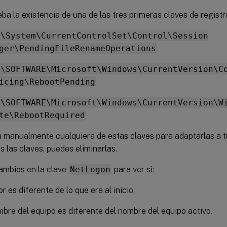
a la existencia de una de las tres primeras claves de registro 
M\System\CurrentControlSet\Control\Session
ger\PendingFileRenameOperations
M\SOFTWARE\Microsoft\Windows\CurrentVersion\C
icing\RebootPending
M\SOFTWARE\Microsoft\Windows\CurrentVersion\W
te\RebootRequired
 manualmente cualquiera de estas claves para adaptarlas a t
s las claves, puedes eliminarlas.
ambios en la clave
NetLogon
para ver si:
or es diferente de lo que era al inicio.
mbre del equipo es diferente del nombre del equipo activo.