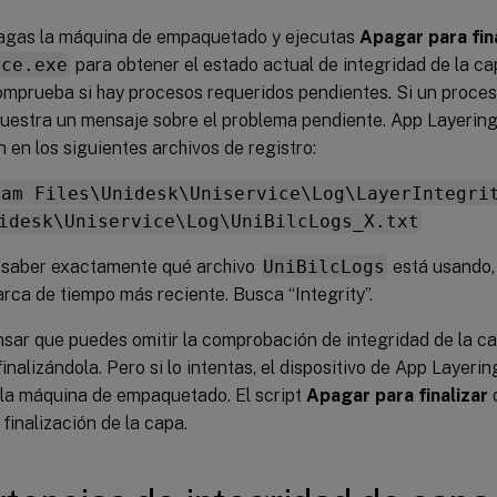
gas la máquina de empaquetado y ejecutas
Apagar para fin
ice.exe
para obtener el estado actual de integridad de la c
mprueba si hay procesos requeridos pendientes. Si un proces
muestra un mensaje sobre el problema pendiente. App Layering
 en los siguientes archivos de registro:
ram Files\Unidesk\Uniservice\Log\LayerIntegri
idesk\Uniservice\Log\UniBilcLogs_X.txt
saber exactamente qué archivo
UniBilcLogs
está usando, 
rca de tiempo más reciente. Busca “Integrity”.
nsar que puedes omitir la comprobación de integridad de la c
inalizándola. Pero si lo intentas, el dispositivo de App Layerin
 la máquina de empaquetado. El script
Apagar para finalizar
d
finalización de la capa.