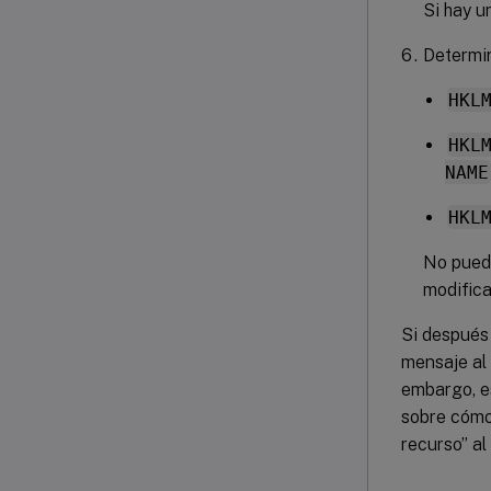
Si hay u
Determin
HKL
HKL
NAME
HKL
No puede
modifica
Si después 
mensaje al 
embargo, e
sobre cómo 
recurso” al 