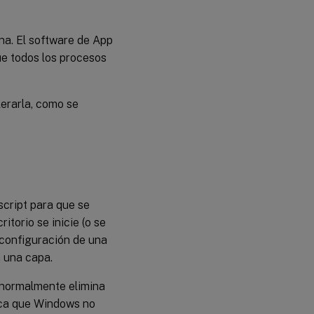
sigue
presente…”
na. El software de App
Acelerar
ue todos los procesos
una
operación
NGen de
Microsoft
lerarla, como se
Último
recurso para
gestionar un
problema de
integridad de
capa (NO
script para que se
recomendado)
itorio se inicie (o se
 configuración de una
 una capa.
 normalmente elimina
dica que Windows no