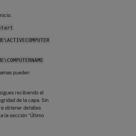
nicio.
Start
ME\ACTIVECOMPUTER
ME\COMPUTERNAME
gramas pueden
sigues recibiendo el
egridad de la capa. Sin
a obtener detalles
a la sección “Último