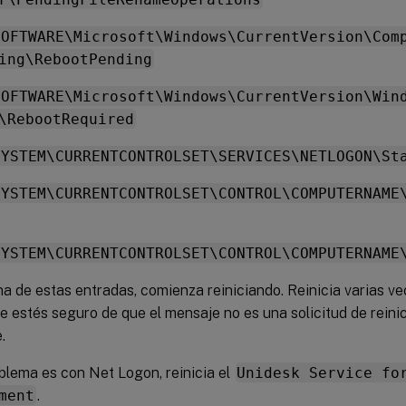
SOFTWARE\Microsoft\Windows\CurrentVersion\Com
ing\RebootPending
SOFTWARE\Microsoft\Windows\CurrentVersion\Win
\RebootRequired
SYSTEM\CURRENTCONTROLSET\SERVICES\NETLOGON\St
SYSTEM\CURRENTCONTROLSET\CONTROL\COMPUTERNAME
SYSTEM\CURRENTCONTROLSET\CONTROL\COMPUTERNAME
na de estas entradas, comienza reiniciando. Reinicia varias ve
e estés seguro de que el mensaje no es una solicitud de reinic
.
oblema es con Net Logon, reinicia el
Unidesk Service fo
ment
.