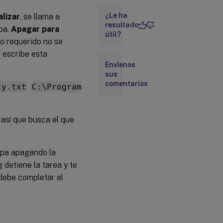
“Hay un
¿Le ha
alizar
, se llama a
reinicio
pendiente
resultado
apa.
Apagar para
después de
útil?
o requerido no se
la
instalación”
 escribe esta
Envíenos
sus
“Una
comentarios
operación
ty.txt
C:\Program
ngen de
Microsoft
está en
así que busca el que
curso en
segundo
plano”
apa apagando la
“Una
operación
g detiene la tarea y te
de
ebe completar el
instalación
de MSI
está en
curso”