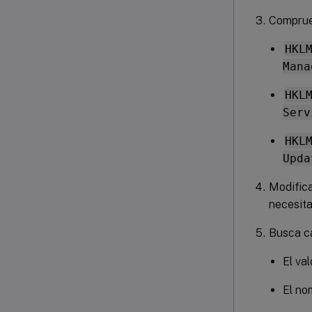
Comprueb
HKL
Mana
HKL
Serv
HKL
Upda
Modifica
necesita
Busca c
El val
El no