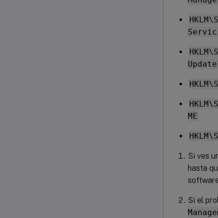
HKLM\
Servic
HKLM\
Update
HKLM\
HKLM\
ME
HKLM\
Si ves u
hasta qu
software
Si el pr
Manage