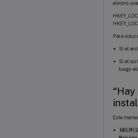
eliminó una
HKEY_LOCA
HKEY_LOC
Para soluc
Si el arc
Si el sc
luego el
“Hay 
insta
Este mensaj
HKLM\
Manage