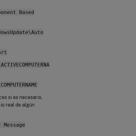
ponent Based
dowsUpdate\Auto
art
\ACTIVECOMPUTERNA
\COMPUTERNAME
ces si es necesario,
io real de algún
r Message