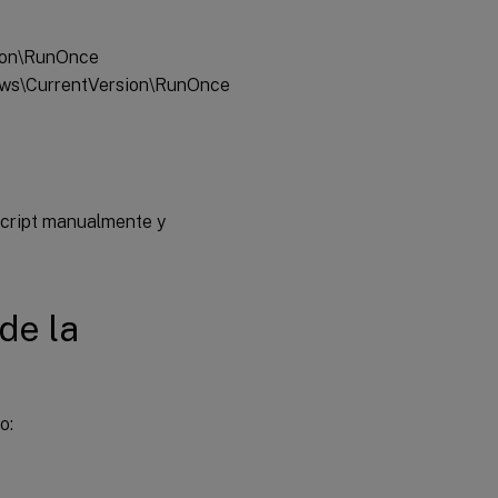
on\RunOnce
\CurrentVersion\RunOnce
 script manualmente y
de la
o: