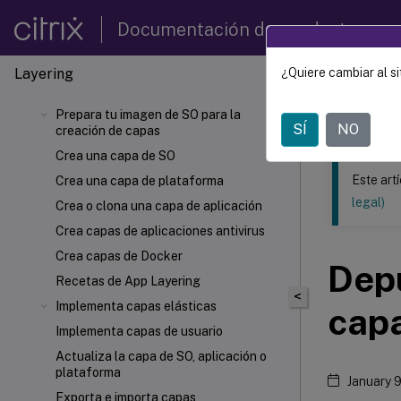
Documentación de productos
Layering
¿Quiere cambiar al si
Este contenid
Prepara tu imagen de SO para la
Citrix 
SÍ
NO
creación de capas
Crea una capa de SO
Este art
Crea una capa de plataforma
legal)
Crea o clona una capa de aplicación
Crea capas de aplicaciones antivirus
Crea capas de Docker
Depu
Recetas de App Layering
<
Implementa capas elásticas
cap
Implementa capas de usuario
Actualiza la capa de SO, aplicación o
plataforma
January 
Exporta e importa capas