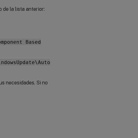
de la lista anterior:
omponent Based
indowsUpdate\Auto
us necesidades. Si no