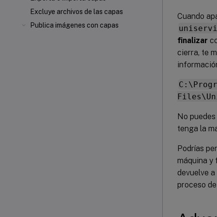
Excluye archivos de las capas
Cuando apa
Publica imágenes con capas
uniserv
finalizar
co
cierra, te 
información
C:\Prog
Files\Un
No puedes 
tenga la ma
Podrías pe
máquina y f
devuelve a
proceso de 