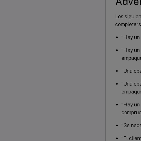
Adver
Los siguie
completarse
“Hay un 
“Hay un 
empaque
“Una op
“Una ope
empaque
“Hay un 
comprueb
“Se nec
“El clie