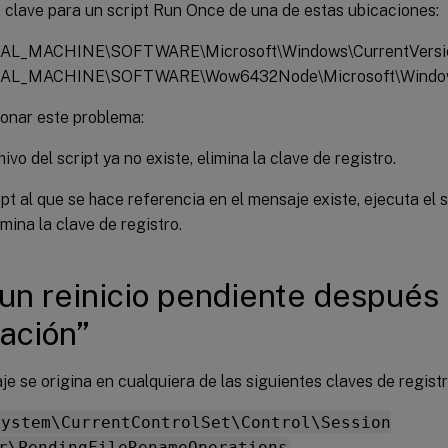
 clave para un script Run Once de una de estas ubicaciones:
L_MACHINE\SOFTWARE\Microsoft\Windows\CurrentVersi
AL_MACHINE\SOFTWARE\Wow6432Node\Microsoft\Windows
ionar este problema:
hivo del script ya no existe, elimina la clave de registro.
ript al que se hace referencia en el mensaje existe, ejecuta el
imina la clave de registro.
un reinicio pendiente después 
lación”
e se origina en cualquiera de las siguientes claves de registr
System\CurrentControlSet\Control\Session
r\PendingFileRenameOperations