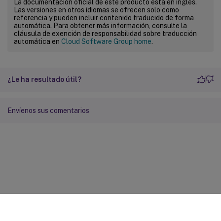
La documentación oficial de este producto está en inglés.
Las versiones en otros idiomas se ofrecen solo como
referencia y pueden incluir contenido traducido de forma
automática. Para obtener más información, consulte la
cláusula de exención de responsabilidad sobre traducción
automática en
Cloud Software Group home
.
¿Le ha resultado útil?
Envíenos sus comentarios