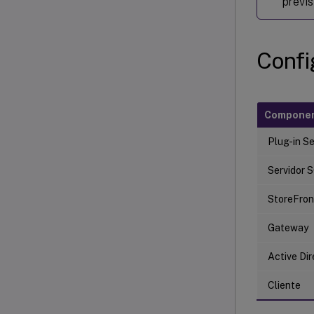
previs
Confi
Compone
Plug-in S
Servidor 
StoreFron
Gateway
Active Dir
Cliente