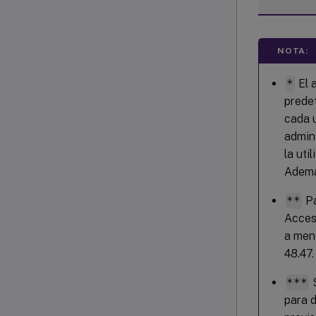
NOTA:
*
El 
prede
cada u
admin
la uti
Además
**
Pa
Acces
a meno
48.47.
***
S
para 