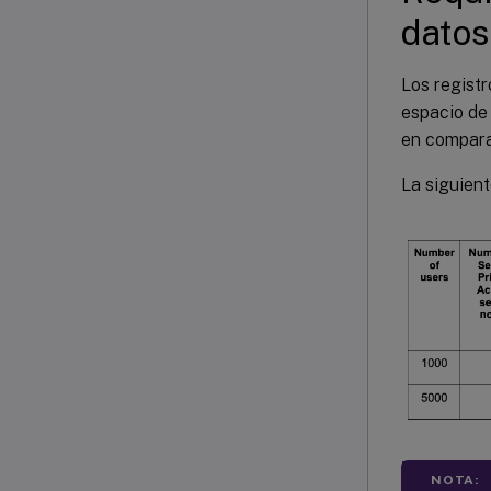
datos
Los regist
espacio de 
en comparac
La siguient
NOTA: