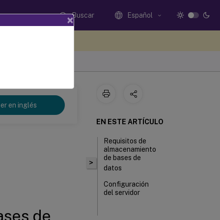
Buscar
Español
×
e sus comentarios aquí
er en inglés
EN ESTE ARTÍCULO
Requisitos de
almacenamiento
de bases de
>
datos
Configuración
del servidor
ases de
Perfil