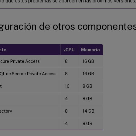
to que estos problemas se aborden en las próximas versiones.
guración de otros componente
nte
vCPU
Memoria
ecure Private Access
8
16 GB
SQL de Secure Private Access
8
16 GB
t
16
8 GB
4
8 GB
ectory
8
14 GB
4
8 GB