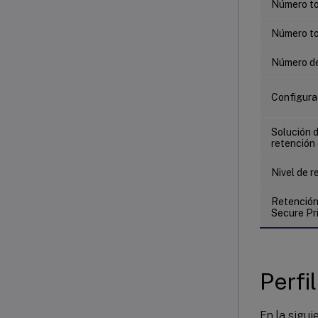
Número tot
Número tot
Número de
Configura
Solución 
retención 
Nivel de r
Retención 
Secure Pr
Perfil
En la sigui