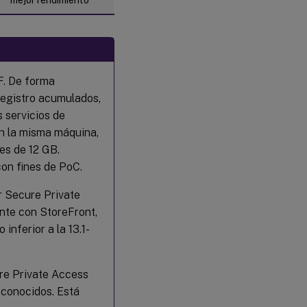
F. De forma
registro acumulados,
s servicios de
n la misma máquina,
es de 12 GB.
con fines de PoC.
r Secure Private
nte con StoreFront,
inferior a la 13.1-
re Private Access
 conocidos. Está