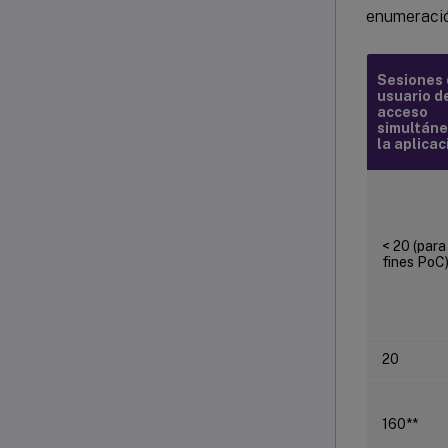
enumeració
Sesiones
usuario d
acceso
simultáne
la aplicac
< 20 (para
fines PoC
20
160**