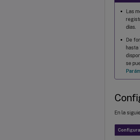
Las mé
regist
días.
De fo
hasta 
dispon
se pu
Parám
Confi
En la sigui
Configura