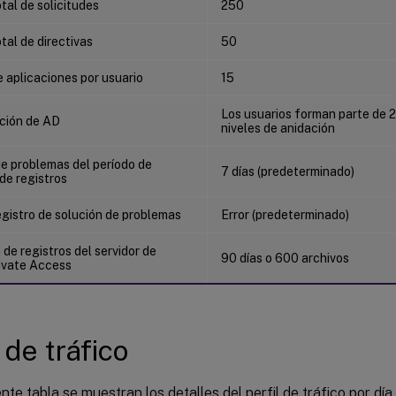
al de solicitudes
250
al de directivas
50
 aplicaciones por usuario
15
Los usuarios forman parte de 
ción de AD
niveles de anidación
de problemas del período de
7 días (predeterminado)
de registros
egistro de solución de problemas
Error (predeterminado)
de registros del servidor de
90 días o 600 archivos
ivate Access
 de tráfico
ente tabla se muestran los detalles del perfil de tráfico por día