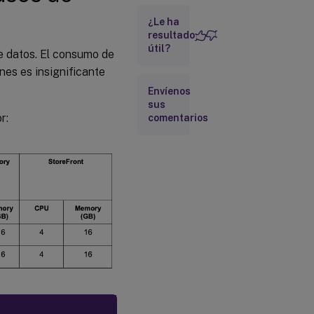
de
¿Le ha
tráfico
resultado
útil?
e datos. El consumo de
Pautas de
nes es insignificante
implementación
Envíenos
sus
Configuración
r:
comentarios
de otros
componentes