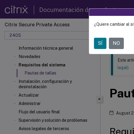
Documentación de productos
Citrix Secure Private Access
¿Quiere cambiar al si
Este contenid
2405
Citrix 
SÍ
NO
Información técnica general
Novedades
Este art
Requisitos del sistema
legal)
Pautas de tallas
Instalación, configuración y
desinstalación
Paut
Actualizar
<
Administrar
Flujo del usuario final
August 2
Supervisión y solución de problemas
Requi
Avisos legales de terceros