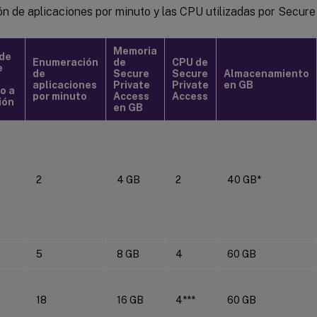
n de aplicaciones por minuto y las CPU utilizadas por Secure
Memoria
 de
Enumeración
de
CPU de
e
de
Secure
Secure
Almacenamiento
aplicaciones
Private
Private
en GB
o a
por minuto
Access
Access
ión
en GB
2
4 GB
2
40 GB*
)
5
8 GB
4
60 GB
18
16 GB
4***
60 GB