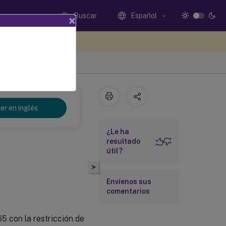
Buscar
Español
×
e sus comentarios aquí
er en inglés
¿Le ha
resultado
útil?
>
Envíenos sus
comentarios
5 con la restricción de