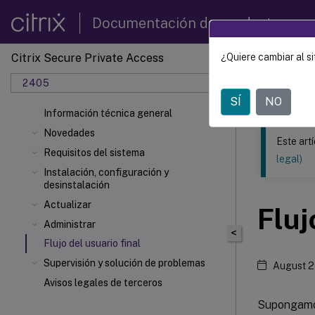
Documentación de productos
Citrix Secure Private Access
¿Quiere cambiar al si
Este contenid
2405
Citrix 
SÍ
NO
Información técnica general
Novedades
Este art
Requisitos del sistema
legal)
Instalación, configuración y
desinstalación
Actualizar
Fluj
Administrar
<
Flujo del usuario final
Supervisión y solución de problemas
August 2
Avisos legales de terceros
Supongamos