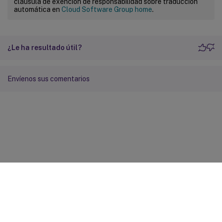
cláusula de exención de responsabilidad sobre traducción
automática en
Cloud Software Group home
.
¿Le ha resultado útil?
Envíenos sus comentarios