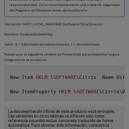
responsabilidad. Citrix recomienda hacer una copia de seguridad
del Registro de Windows antes de modificarlo.
Ubicación: HKEY_LOCAL_MACHINE\Software\Citrix\Director
Nombre: DisableGuidedHelp
Valor: 0 = habilitado (predeterminado), 1 = deshabilitado
Puede usar el siguiente cmdlet de PowerShell para inhabilitar la guía
integrada en el producto:
New
-
Item 
HKLM
:
\
SOFTWARE
\Citrix 
-
Name Direc
New
-
ItemProperty 
HKLM
:
\
SOFTWARE
\Citrix\Di
La documentación oficial de este producto está en inglés.
Las versiones en otros idiomas se ofrecen solo como
referencia y pueden incluir contenido traducido de forma
automática. Para obtener más información, consulte la