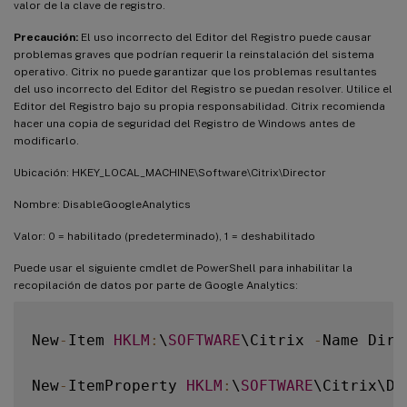
valor de la clave de registro.
Precaución:
El uso incorrecto del Editor del Registro puede causar
problemas graves que podrían requerir la reinstalación del sistema
operativo. Citrix no puede garantizar que los problemas resultantes
del uso incorrecto del Editor del Registro se puedan resolver. Utilice el
Editor del Registro bajo su propia responsabilidad. Citrix recomienda
hacer una copia de seguridad del Registro de Windows antes de
modificarlo.
Ubicación: HKEY_LOCAL_MACHINE\Software\Citrix\Director
Nombre: DisableGoogleAnalytics
Valor: 0 = habilitado (predeterminado), 1 = deshabilitado
Puede usar el siguiente cmdlet de PowerShell para inhabilitar la
recopilación de datos por parte de Google Analytics:
New
-
Item 
HKLM
:
\
SOFTWARE
\Citrix 
-
Name Direc
New
-
ItemProperty 
HKLM
:
\
SOFTWARE
\Citrix\Di