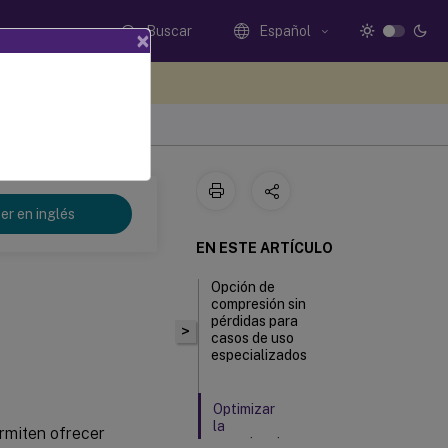
Buscar
Español
×
e sus comentarios aquí
er en inglés
EN ESTE ARTÍCULO
Opción de
compresión sin
pérdidas para
>
casos de uso
especializados
Optimizar
la
rmiten ofrecer
experiencia