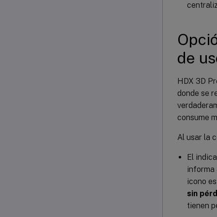
centrali
Opció
de us
HDX 3D Pro
donde se r
verdaderam
consume má
Al usar la 
El indic
informa 
icono es
sin pér
tienen p