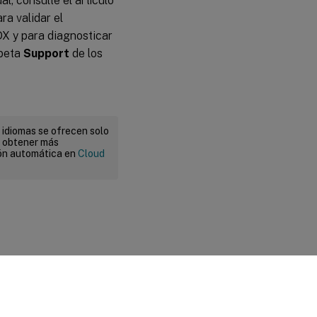
l, consulte el artículo
a validar el
DX y para diagnosticar
rpeta
Support
de los
 idiomas se ofrecen solo
a obtener más
ión automática en
Cloud