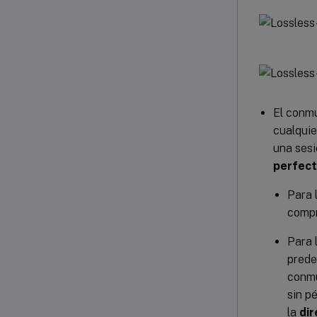
El conmu
cualquie
una sesi
perfec
Para 
compr
Para 
prede
conmu
sin p
la
dir