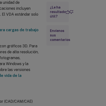
na unidad de
de usuario
de HDX 3D
¿Le ha
icaciones incluyen
resultado
Pro
. El VDA estándar solo
útil?
ara cargas de trabajo
Envíenos
sus
comentarios
con gráficos 3D. Para
res de alta resolución,
 fotogramas,
ara Windows y la
obre las versiones
de vida de la
nador (CAD/CAM/CAE)