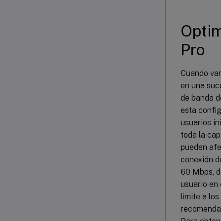
Optim
Pro
Cuando var
en una sucu
de banda de
esta confi
usuarios i
toda la cap
pueden afe
conexión d
60 Mbps, d
usuario en 
limite a lo
recomendam