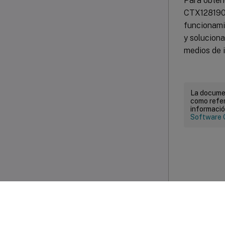
Para obtene
CTX128190 
funcionamie
y solucion
medios de i
La documen
como refer
informació
Software 