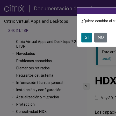
Documentación de productos
Citrix Virtual Apps and Desktops
¿Quiere cambiar al si
Este contenid
2402 LTSR
Citrix
SÍ
NO
Citrix Virtual Apps and Desktops 7 2402
LTSR
Este art
Novedades
legal)
Problemas conocidos
Elementos retirados
Requisitos del sistema
HD
Información técnica general
<
Instalación y configuración
Actualización y migración
May 30, 
Protección
Conectividad HDX
Las capaci