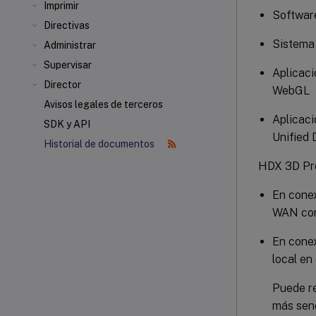
Imprimir
Softwar
Directivas
Sistema
Administrar
Supervisar
Aplicaci
Director
WebGL
Avisos legales de terceros
Aplicac
SDK y API
Unified 
Historial de documentos
HDX 3D Pro
En conex
WAN con
En conex
local en
Puede re
más senc