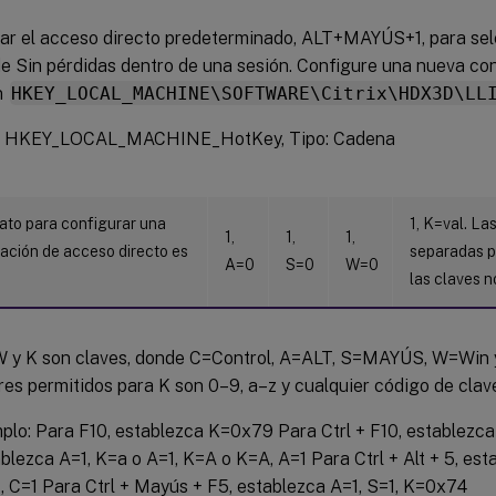
ar el acceso directo predeterminado, ALT+MAYÚS+1, para sele
de Sin pérdidas dentro de una sesión. Configure una nueva con
n
HKEY_LOCAL_MACHINE\SOFTWARE\Citrix\HDX3D\LL
: HKEY_LOCAL_MACHINE_HotKey, Tipo: Cadena
ato para configurar una
1, K=val. La
1,
1,
1,
ación de acceso directo es
separadas po
A=0
S=0
W=0
las claves n
 W y K son claves, donde C=Control, A=ALT, S=MAYÚS, W=Win y
res permitidos para K son 0–9, a–z y cualquier código de clave
plo: Para F10, establezca K=0x79 Para Ctrl + F10, establezc
ablezca A=1, K=a o A=1, K=A o K=A, A=1 Para Ctrl + Alt + 5, est
, C=1 Para Ctrl + Mayús + F5, establezca A=1, S=1, K=0x74