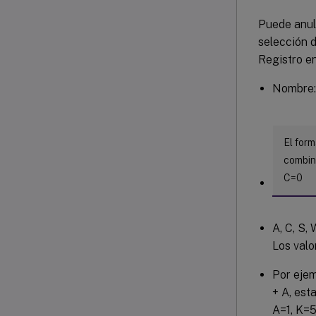
Puede anul
selección 
Registro e
Nombre
El form
combin
C=0
A, C, S,
Los valo
Por ejem
+ A, est
A=1, K=5