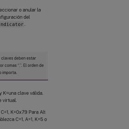
ccionar o anular la
figuración del
Indicator
.
s claves deben estar
r comas “,”. El orden de
o importa.
 K=una clave válida.
 virtual.
a C=1, K=0x79 Para Alt
ablezca C=1, A=1, K=5 o