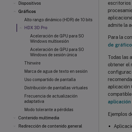
escritorios
Dispositivos
procesamie
Gráficos
aplicacion
Alto rango dinámico (HDR) de 10 bits
admite la 
HDX 3D Pro
Aceleración de GPU para SO
Para la co
Windows multisesión
de gráfic
Aceleración de GPU para SO
Windows de sesión única
Todas las 
Thinwire
obtener el 
Marca de agua de texto en sesión
configuraci
recomendam
Uso compartido de pantalla
aplicación
Distribución de pantallas virtuales
compatibles
Frecuencia de actualización
aplicación
adaptativa
Modo tolerante a pérdidas
Ejemplos d
Contenido multimedia
Aplicaci
Redirección de contenido general