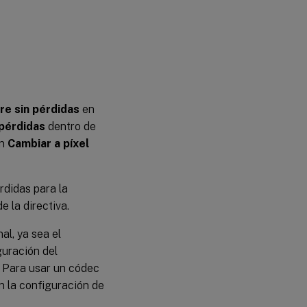
re sin pérdidas
en
 pérdidas
dentro de
en
Cambiar a píxel
rdidas para la
 la directiva.
al, ya sea el
guración del
. Para usar un códec
n la configuración de