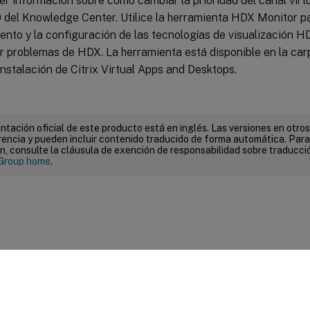
r información sobre cómo cambiar la prioridad del canal virtua
del Knowledge Center. Utilice la herramienta HDX Monitor par
nto y la configuración de las tecnologías de visualización H
ar problemas de HDX. La herramienta está disponible en la ca
nstalación de Citrix Virtual Apps and Desktops.
tación oficial de este producto está en inglés. Las versiones en otros
encia y pueden incluir contenido traducido de forma automática. Par
n, consulte la cláusula de exención de responsabilidad sobre traducc
Group home
.