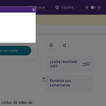
Buscar
Español
×
e sus comentarios aquí
er en inglés
¿Le ha resultado
útil?
>
Envíenos sus
comentarios
 códec de vídeo de