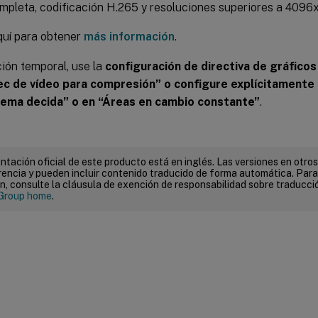
ompleta, codificación H.265 y resoluciones superiores a 4096
quí para obtener
más información
.
ión temporal, use la
configuración de directiva de gráfico
c de vídeo para compresión” o configure explícitamente l
tema decida” o en “Áreas en cambio constante”
.
tación oficial de este producto está en inglés. Las versiones en otros
encia y pueden incluir contenido traducido de forma automática. Par
n, consulte la cláusula de exención de responsabilidad sobre traducc
Group home
.