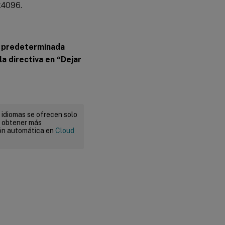
x4096.
s predeterminada
a directiva en “Dejar
 idiomas se ofrecen solo
a obtener más
ión automática en
Cloud