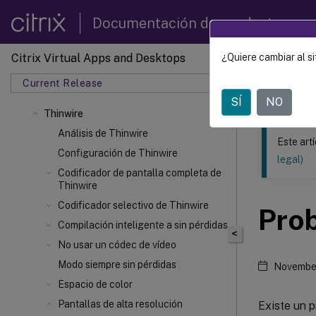
Documentación de productos
Citrix Virtual Apps and Desktops
¿Quiere cambiar al si
Este contenid
Current Release
Citrix 
SÍ
NO
Thinwire
Análisis de Thinwire
Este art
Configuración de Thinwire
legal)
Codificador de pantalla completa de
Thinwire
Codificador selectivo de Thinwire
Pro
Compilación inteligente a sin pérdidas
<
No usar un códec de vídeo
Modo siempre sin pérdidas
Novembe
Espacio de color
Pantallas de alta resolución
Existe un 