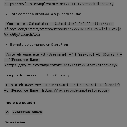
https://myfirstexamplestore.net/Citrix/Second/discovery
Este comando produce la siguiente salida:
'Controller.Calculator' 'Calculator' '\' '' http://abc-
sf.xyz.com/Citrix/Stress/resources/v2/Q29udHJvbGxlci5DYWxjd
WxhdG9y/launch/ica
Ejemplo de comando en StoreFront:
.\storebrowse.exe -U {Username} –P {Password} –D {Domain} –
L “{Resource_Name}
<https://my.firstexamplestore.net/Citrix/Store/discovery>
Ejemplo de comando en Citrix Gateway:
<.\storebrowse.exe –U {Username} –P {Password} –D {Domain}
–L {Resource_Name} https://my.secondexamplestore.com>
Inicio de sesión
-S
,
--sessionlaunch
Descripción: