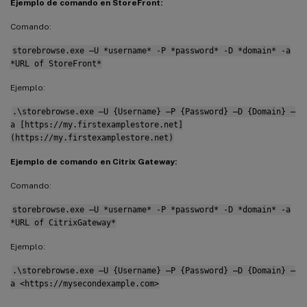
Ejemplo de comando en StoreFront:
Comando:
storebrowse.exe –U *username* -P *password* -D *domain* -a
*URL of StoreFront*
Ejemplo:
.\storebrowse.exe –U {Username} –P {Password} –D {Domain} –
a [https://my.firstexamplestore.net]
(https://my.firstexamplestore.net)
Ejemplo de comando en Citrix Gateway:
Comando:
storebrowse.exe –U *username* -P *password* -D *domain* -a
*URL of CitrixGateway*
Ejemplo:
.\storebrowse.exe –U {Username} –P {Password} –D {Domain} –
a <https://mysecondexample.com>