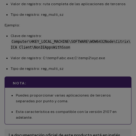
Valor de registro: ruta completa de las aplicaciones de terceros
Tipo de registro: reg_multi_sz
Ejemplo:
Clave de registro:
Computer\HKEY_LOCAL_MACHINE\SOFTWARE\WOW6432Node\Citrix\
ICA Client\NonIEAppsWithSson
Valor de registro: C:\temp1\abc.exe;C:\temp2\xyz.exe
Tipo de registro: reg_multi_sz
NOTA:
Puedes proporcionar varias aplicaciones de terceros
separadas por punto y coma.
Esta característica es compatible con la versión 2107 en
adelante.
La documentación oficial de este producto está en inglés.