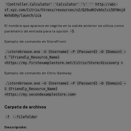
'Controller.Calculator' 'Calculator' '\' '' http://abc-
sf.xyz.com/Citrix/Stress/resources/v2/Q29udHJvbGxlci5DYWxjd
WxhdG9y/launch/ica
El nombre que aparece en negrita en la salida anterior se utiliza como
parámetro de entrada para la opción
-S
.
Ejemplo de comando en StoreFront:
.\storebrowse.exe -U {Username} –P {Password} –D {Domain} –
S “{Friendly_Resource_Name}
<https://my.firstexamplestore.net/Citrix/Store/discovery >
Ejemplo de comando en Citrix Gateway:
.\storebrowse.exe –U {Username} –P {Password} –D {Domain} –
S {Friendly_Resource_Name}
<https://my.secondexamplestore.com>
Carpeta de archivos
-f
,
--filefolder
Descripción: