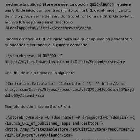
mediante la utilidad
Storebrowse
. La opción
quicklaunch
requiere
una URL de inicio como entrada junto con la URL del almacén. La URL
de inicio puede ser la del servidor StoreFront o la de Citrix Gateway. El
archivo ICA se genera en el directorio
%LocalAppData%\Citrix\Storebrowse\cache
.
Puedes obtener la URL de inicio para cualquier aplicación y escritorio
publicados ejecutando el siguiente comando:
.\storebrowse –M 0X2000 –E
https://myfirstexamplestore.net/Citrix/Second/discovery
Una URL de inicio típica es la siguiente:
'Controller.Calculator' 'Calculator' '\' '' http://abc-
sf.xyz.com/Citrix/Stress/resources/v2/Q29udHJvbGxlci5DYWxjd
WxhdG9y/launch/ica
Ejemplo de comando en StoreFront:
.\storebrowse.exe –U {Username} –P {Password}–D {Domain} –q
{Launch_URL_of_published_ apps and desktops }
<https://my.firstexamplestore.net/Citrix/Store/resources/v2
/Q2hJkOlmNoPQrSTV9y/launch/ica>