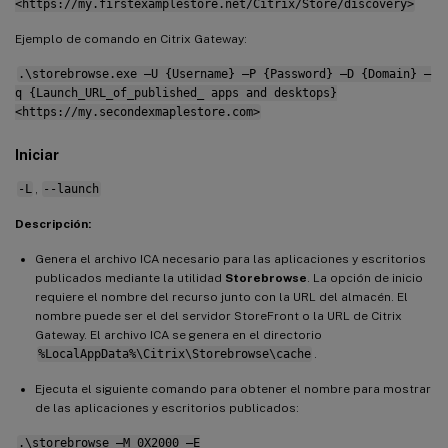
<https://my.firstexamplestore.net/Citrix/Store/discovery>
Ejemplo de comando en Citrix Gateway:
.\storebrowse.exe –U {Username} –P {Password} –D {Domain} –
q {Launch_URL_of_published_ apps and desktops}
<https://my.secondexmaplestore.com>
Iniciar
-L
,
--launch
Descripción:
Genera el archivo ICA necesario para las aplicaciones y escritorios
publicados mediante la utilidad
Storebrowse
. La opción de inicio
requiere el nombre del recurso junto con la URL del almacén. El
nombre puede ser el del servidor StoreFront o la URL de Citrix
Gateway. El archivo ICA se genera en el directorio
%LocalAppData%\Citrix\Storebrowse\cache
.
Ejecuta el siguiente comando para obtener el nombre para mostrar
de las aplicaciones y escritorios publicados:
.\storebrowse –M 0X2000 –E