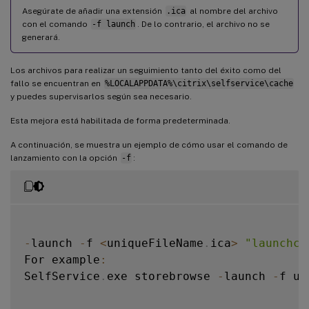
Asegúrate de añadir una extensión
.ica
al nombre del archivo
con el comando
-f launch
. De lo contrario, el archivo no se
generará.
Los archivos para realizar un seguimiento tanto del éxito como del
fallo se encuentran en
%LOCALAPPDATA%\citrix\selfservice\cache
y puedes supervisarlos según sea necesario.
Esta mejora está habilitada de forma predeterminada.
A continuación, se muestra un ejemplo de cómo usar el comando de
lanzamiento con la opción
-f
:
-
launch 
-
f 
<
uniqueFileName
.
ica
>
"launchco
For example
:
SelfService
.
exe storebrowse 
-
launch 
-
f un