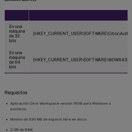
En una
máquina
[HKEY_CURRENT_USER\SOFTWARE\Citrix\AuthMan
de 32
bits
En una
máquina
[HKEY_CURRENT_USER\SOFTWARE\WOW6432Node\C
de 64
bits
Requisitos
Aplicación Citrix Workspace versión 1808 para Windows o
posterior.
Mínimo de 530 MB de espacio libre en disco.
2 GB de RAM.