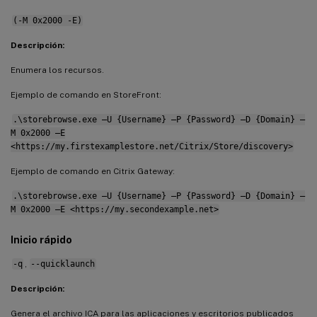
(-M 0x2000 -E)
Descripción:
Enumera los recursos.
Ejemplo de comando en StoreFront:
.\storebrowse.exe –U {Username} –P {Password} –D {Domain} –
M 0x2000 –E
<https://my.firstexamplestore.net/Citrix/Store/discovery>
Ejemplo de comando en Citrix Gateway:
.\storebrowse.exe –U {Username} –P {Password} –D {Domain} –
M 0x2000 –E <https://my.secondexample.net>
Inicio rápido
-q
,
--quicklaunch
Descripción:
Genera el archivo ICA para las aplicaciones y escritorios publicados