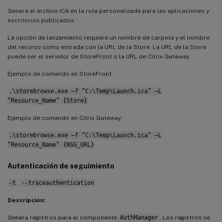
Genera el archivo ICA en la ruta personalizada para las aplicaciones y
escritorios publicados.
La opción de lanzamiento requiere un nombre de carpeta y el nombre
del recurso como entrada con la URL de la Store. La URL de la Store
puede ser el servidor de StoreFront o la URL de Citrix Gateway.
Ejemplo de comando en StoreFront:
.\storebrowse.exe –f “C:\Temp\Launch.ica” –L
“Resource_Name” {Store}
Ejemplo de comando en Citrix Gateway:
.\storebrowse.exe –f “C:\Temp\Launch.ica” –L
“Resource_Name” {NSG_URL}
Autenticación de seguimiento
-t
,
--traceauthentication
Descripción:
Genera registros para el componente
AuthManager
. Los registros se