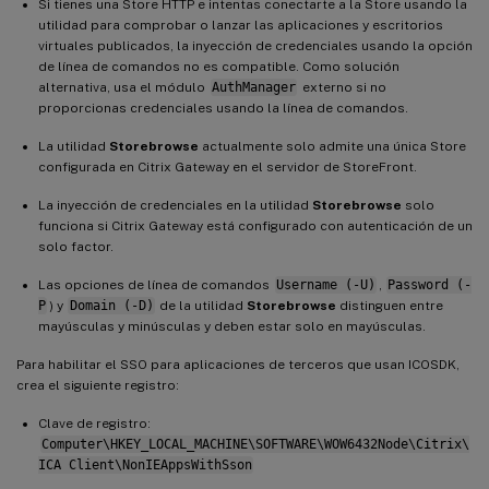
Si tienes una Store HTTP e intentas conectarte a la Store usando la
utilidad para comprobar o lanzar las aplicaciones y escritorios
virtuales publicados, la inyección de credenciales usando la opción
de línea de comandos no es compatible. Como solución
alternativa, usa el módulo
AuthManager
externo si no
proporcionas credenciales usando la línea de comandos.
La utilidad
Storebrowse
actualmente solo admite una única Store
configurada en Citrix Gateway en el servidor de StoreFront.
La inyección de credenciales en la utilidad
Storebrowse
solo
funciona si Citrix Gateway está configurado con autenticación de un
solo factor.
Las opciones de línea de comandos
Username (-U)
,
Password (-
P
) y
Domain (-D)
de la utilidad
Storebrowse
distinguen entre
mayúsculas y minúsculas y deben estar solo en mayúsculas.
Para habilitar el SSO para aplicaciones de terceros que usan ICOSDK,
crea el siguiente registro:
Clave de registro:
Computer\HKEY_LOCAL_MACHINE\SOFTWARE\WOW6432Node\Citrix\
ICA Client\NonIEAppsWithSson