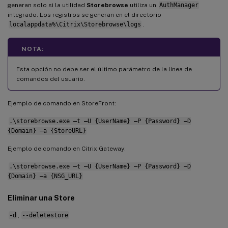
generan solo si la utilidad
Storebrowse
utiliza un
AuthManager
integrado. Los registros se generan en el directorio
localappdata%\Citrix\Storebrowse\logs
.
NOTA:
Esta opción no debe ser el último parámetro de la línea de
comandos del usuario.
Ejemplo de comando en StoreFront:
.\storebrowse.exe –t –U {UserName} –P {Password} –D
{Domain} –a {StoreURL}
Ejemplo de comando en Citrix Gateway:
.\storebrowse.exe –t –U {UserName} –P {Password} –D
{Domain} –a {NSG_URL}
Eliminar una Store
-d
,
--deletestore