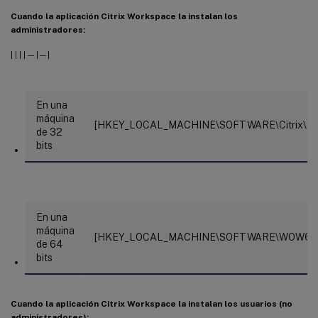
Cuando la aplicación Citrix Workspace la instalan los
administradores:
| | | | — |—|
En una
máquina
[HKEY_LOCAL_MACHINE\SOFTWARE\Citrix\Auth
de 32
bits
En una
máquina
[HKEY_LOCAL_MACHINE\SOFTWARE\WOW6432Nod
de 64
bits
Cuando la aplicación Citrix Workspace la instalan los usuarios (no
administradores):