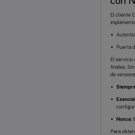
con N
El cliente 
implementa
Autenti
Puerta 
El servicio
finales. Si
de versione
Siempr
Esencia
configur
Nunca
: 
Para obten