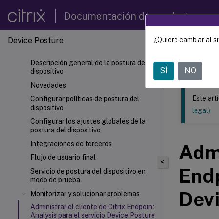
Documentación de productos
Device Posture
¿Quiere cambiar al si
Este contenid
Descripción general de la postura del
Device
SÍ
NO
dispositivo
Novedades
Este art
Configurar políticas de postura del
dispositivo
legal)
Configurar los ajustes globales de la
postura del dispositivo
Integraciones de terceros
Admi
Flujo de usuario final
<
Endp
Servicio de postura del dispositivo en
modo de prueba
Devi
Monitorizar y solucionar problemas
Administrar el cliente de Citrix Endpoint
Analysis para el servicio Device Posture