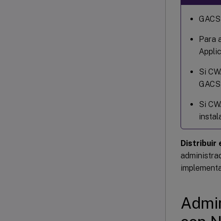
GACS s
Para a
Applic
Si CWA
GACS i
Si CWA
instal
Distribuir
administrad
implementa
Admin