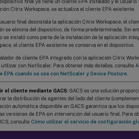
dispositivo final ya tiene un cliente EPA instalado y el usuario f
ción Citrix Workspace, se actualiza el cliente EPA existente.
usuario final desinstala la aplicación Citrix Workspace, el cli
n se elimina del dispositivo, de forma predeterminada. Sin emb
 se instaló como parte de la instalación de la aplicación inte
ace, el cliente EPA existente se conserva en el dispositivo.
talador de cliente EPA integrado con la aplicación Citrix Wor
utilizar con NetScaler. Para obtener más detalles, consulte
A
te EPA cuando se usa con NetScaler y Device Posture
.
uir el cliente mediante GACS
: GACS es una solución proporci
rar la distribución de agentes del lado del cliente (complement
ación automática disponible en GACS garantiza que los dispos
mas versiones de EPA sin intervención del usuario final. Para 
ACS, consulte
Cómo utilizar el servicio de configuración gl