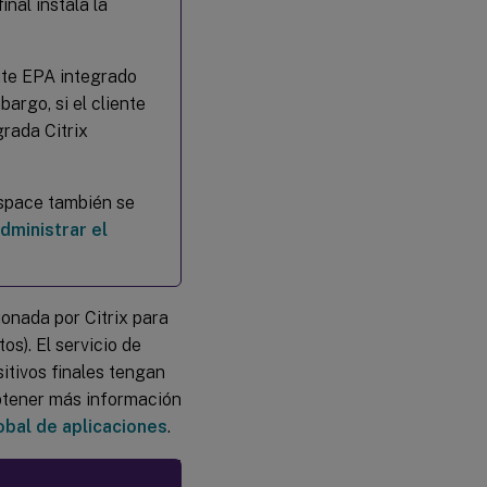
inal instala la
ente EPA integrado
argo, si el cliente
grada Citrix
kspace también se
dministrar el
onada por Citrix para
os). El servicio de
itivos finales tengan
obtener más información
obal de aplicaciones
.