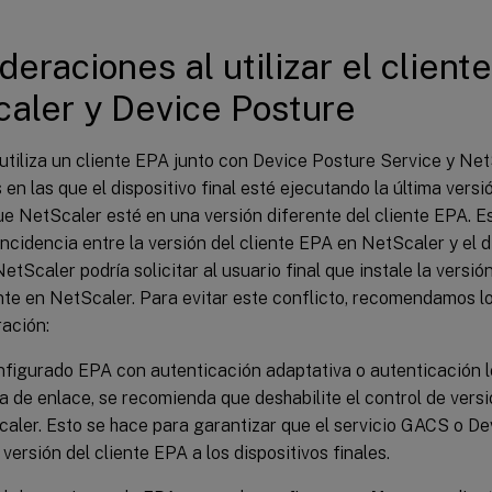
deraciones al utilizar el clien
aler y Device Posture
utiliza un cliente EPA junto con Device Posture Service y Ne
 en las que el dispositivo final esté ejecutando la última versi
e NetScaler esté en una versión diferente del cliente EPA. E
incidencia entre la versión del cliente EPA en NetScaler y el d
NetScaler podría solicitar al usuario final que instale la versi
nte en NetScaler. Para evitar este conflicto, recomendamos l
ración:
nfigurado EPA con autenticación adaptativa o autenticación lo
a de enlace, se recomienda que deshabilite el control de vers
aler. Esto se hace para garantizar que el servicio GACS o De
 versión del cliente EPA a los dispositivos finales.