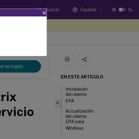
Buscar
Español
×
e sus comentarios aquí
er en inglés
EN ESTE ARTÍCULO
Instalación
rix
del cliente
EPA
>
rvicio
Actualización
del cliente
EPA para
Windows
Distribución