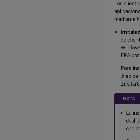
Los cliente
aplicacione
mediante h
Instala
de clien
Windows.
EPA por 
Para ins
línea d
Instal
NOTA
La ins
deshab
opció