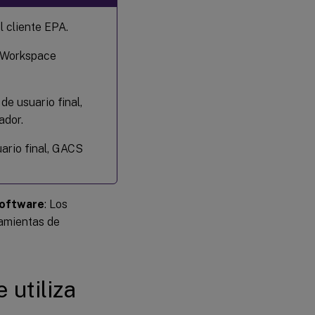
l cliente EPA.
x Workspace
de usuario final,
ador.
uario final, GACS
software
: Los
ramientas de
 utiliza