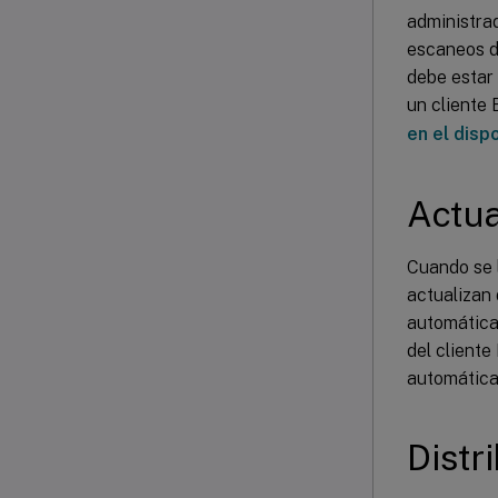
administrad
escaneos de
debe estar 
un cliente
en el dispo
Actua
Cuando se 
actualizan 
automática 
del cliente
automática
Distr