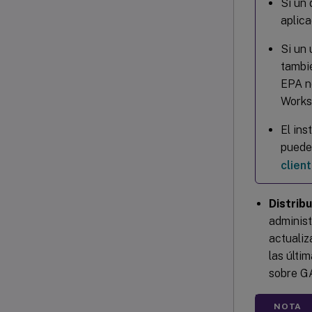
Si un 
aplica
Si un 
tambié
EPA no
Worksp
El ins
puede 
clien
Distrib
administ
actualiz
las últi
sobre G
NOTA