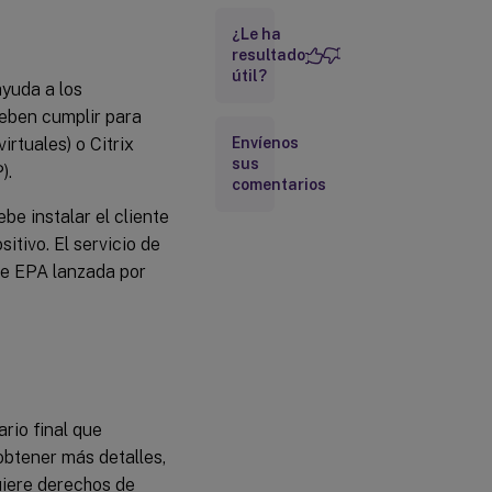
del cliente
¿Le ha
de la EPA
resultado
útil?
ayuda a los
Administrar
el cliente
 deben cumplir para
EPA
irtuales) o Citrix
Envíenos
cuando se
sus
utiliza con
).
comentarios
NetScaler
y Device
ebe instalar el cliente
Posture
itivo. El servicio de
Consideraciones
nte EPA lanzada por
al utilizar el
cliente EPA con
NetScaler y
Device Posture
ario final que
obtener más detalles,
quiere derechos de