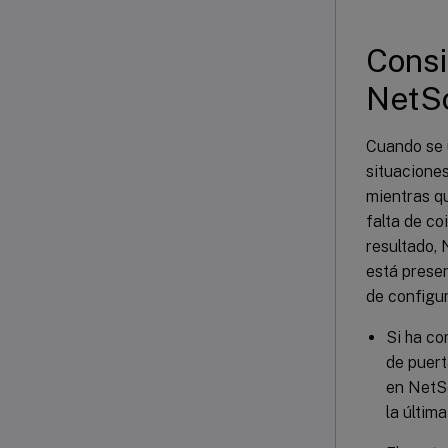
Consi
NetSc
Cuando se 
situaciones
mientras qu
falta de co
resultado, 
está prese
de configu
Si ha co
de puert
en NetSc
la última