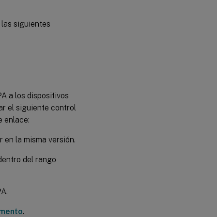
 las siguientes
PA a los dispositivos
r el siguiente control
e enlace:
ar en la misma versión.
 dentro del rango
PA.
emento
.