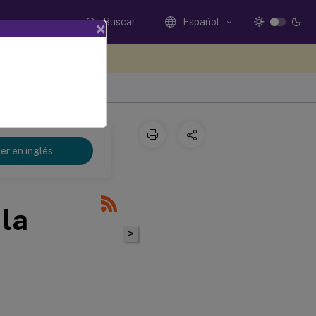
Buscar
Español
×
e sus comentarios aquí
er en inglés
 la
>