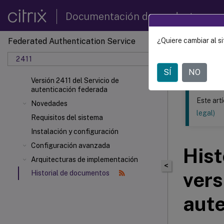
Documentación de productos
Federated Authentication Service
¿Quiere cambiar al si
Este contenid
2411
Servic
SÍ
NO
Versión 2411 del Servicio de
autenticación federada
Este art
Novedades
legal)
Requisitos del sistema
Instalación y configuración
Configuración avanzada
Hist
Arquitecturas de implementación
<
vers
Historial de documentos
aute