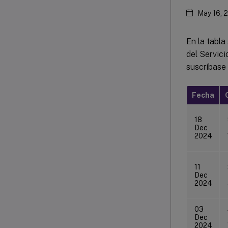
May 16, 
En la tabla
del Servici
suscríbase
Fecha
18
Dec
2024
11
Dec
2024
03
Dec
2024