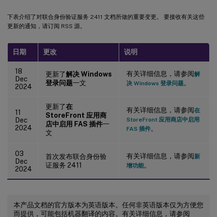
下表介绍了对联合身份验证服务 2411 文档所做的重要变更。 要接收有关这些
更新的通知，请订阅 RSS 源。
日期
更改
说明
18
有关详细信息，请参阅
更新了
解决 Windows
解
Dec
登录问题
一文
。
决 Windows 登录问题
2024
更新了
在
有关详细信息，请参阅
在
11
StoreFront 应用商
Dec
StoreFront 应用商店中启用
店中启用 FAS 插件
一
2024
。
FAS 插件
文
03
有关详细信息，请参阅
首次发布联合身份验
新
Dec
证服务 2411
。
增功能
2024
本产品文档的官方版本为英语版本。任何非英语版本仅为方便您
而提供，可能包括机器翻译的内容。有关详细信息，请参阅