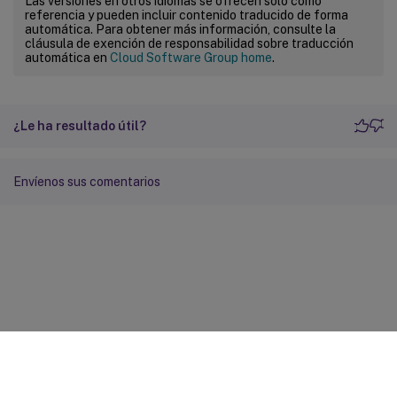
Las versiones en otros idiomas se ofrecen solo como
referencia y pueden incluir contenido traducido de forma
automática. Para obtener más información, consulte la
cláusula de exención de responsabilidad sobre traducción
automática en
Cloud Software Group home
.
¿Le ha resultado útil?
Envíenos sus comentarios