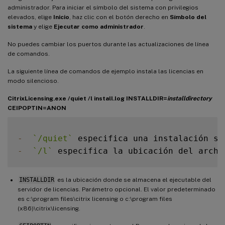
administrador. Para iniciar el símbolo del sistema con privilegios
elevados, elige
Inicio
, haz clic con el botón derecho en
Símbolo del
sistema
y elige
Ejecutar como administrador
.
No puedes cambiar los puertos durante las actualizaciones de línea
de comandos.
La siguiente línea de comandos de ejemplo instala las licencias en
modo silencioso.
CitrixLicensing.exe /quiet /l install.log INSTALLDIR=
installdirectory
CEIPOPTIN=ANON
-
`
/quiet
`
 especifica una instalación si
-
`
/l
`
 especifica la ubicación del archi
INSTALLDIR
es la ubicación donde se almacena el ejecutable del
servidor de licencias. Parámetro opcional. El valor predeterminado
es c:\program files\citrix licensing o c:\program files
(x86)\citrix\licensing.