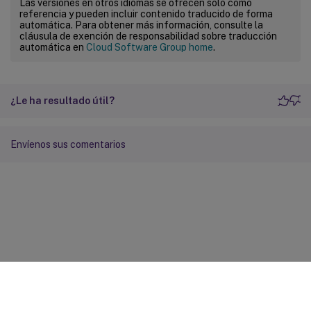
Las versiones en otros idiomas se ofrecen solo como
referencia y pueden incluir contenido traducido de forma
automática. Para obtener más información, consulte la
cláusula de exención de responsabilidad sobre traducción
automática en
Cloud Software Group home
.
¿Le ha resultado útil?
Envíenos sus comentarios