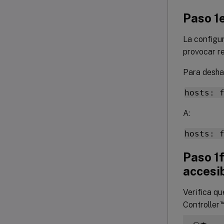
Paso 1e
La configur
provocar r
Para desha
hosts: 
A:
hosts: 
Paso 1f
accesib
Verifica qu
Controller