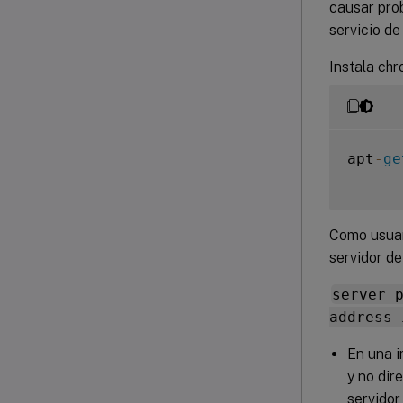
causar prob
servicio de
Instala chr
apt
-
ge
Como usuar
servidor de
server 
address 
En una i
y no dir
servidor