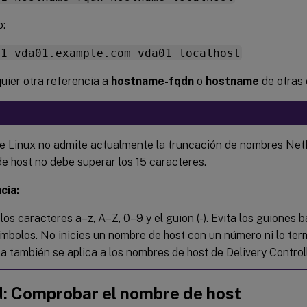
o:
.1 vda01.example.com vda01 localhost
uier otra referencia a
hostname-fqdn
o
hostname
de otras 
e Linux no admite actualmente la truncación de nombres NetBI
e host no debe superar los 15 caracteres.
cia:
los caracteres a–z, A–Z, 0–9 y el guion (-). Evita los guiones ba
símbolos. No inicies un nombre de host con un número ni lo ter
a también se aplica a los nombres de host de Delivery Controll
d: Comprobar el nombre de host