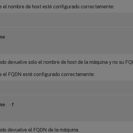
ue el nombre de host esté configurado correctamente:
me

do devuelve solo el nombre de host de la máquina y no su FQ
ue el FQDN esté configurado correctamente:
me 
-
f

do devuelve el FQDN de la máquina.