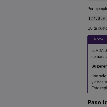
Por ejempl
127.0.0
Quita cualq
NOTA:
El VDA d
nombre d
Sugeren
Usa solo 
y otros 
Esta regl
Paso 1