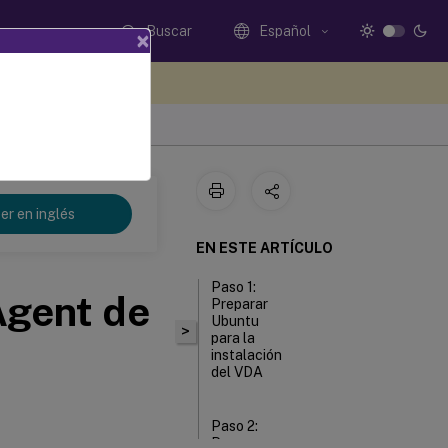
Buscar
Español
×
e sus comentarios aquí
er en inglés
EN ESTE ARTÍCULO
Paso 1:
 Agent de
Preparar
Ubuntu
>
para la
instalación
del VDA
Paso 2:
Preparar