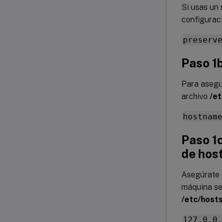
Si usas un 
configurac
preserv
Paso 1b
Para asegu
archivo
/e
hostnam
Paso 1c
de hos
Asegúrate 
máquina se 
/etc/host
127.0.0