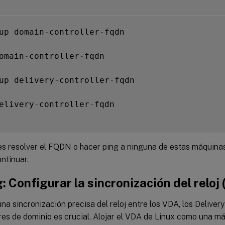
up domain
-
controller
-
fqdn

omain
-
controller
-
fqdn

up delivery
-
controller
-
fqdn

elivery
-
controller
-
fqdn

es resolver el FQDN o hacer ping a ninguna de estas máquinas
ntinuar.
: Configurar la sincronización del reloj 
a sincronización precisa del reloj entre los VDA, los Delivery 
es de dominio es crucial. Alojar el VDA de Linux como una má