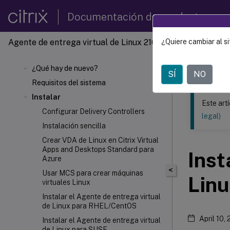
Documentación de productos
Agente de entrega virtual de Linux 2103
¿Quiere cambiar al si
Este contenid
Agente 
¿Qué hay de nuevo?
SÍ
NO
Requisitos del sistema
Instalar
Este art
Configurar Delivery Controllers
legal)
Instalación sencilla
Crear VDA de Linux en Citrix Virtual
Apps and Desktops
Standard para
Inst
Azure
<
Usar MCS para crear máquinas
Lin
virtuales Linux
Instalar el Agente de entrega virtual
de Linux para RHEL/CentOS
April 10,
Instalar el Agente de entrega virtual
de Linux para SUSE