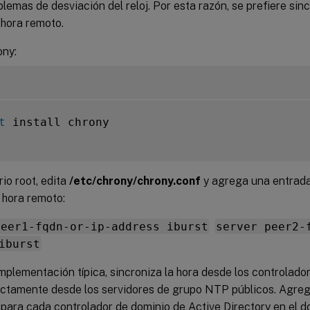
lemas de desviación del reloj. Por esta razón, se prefiere sinc
 hora remoto.
ony:
t
 install chrony

io root, edita
/etc/chrony/chrony.conf
y agrega una entrada
 hora remoto:
peer1-fqdn-or-ip-address iburst
server peer2-
iburst
mplementación típica, sincroniza la hora desde los controlado
ectamente desde los servidores de grupo NTP públicos. Agre
 para cada controlador de dominio de Active Directory en el d