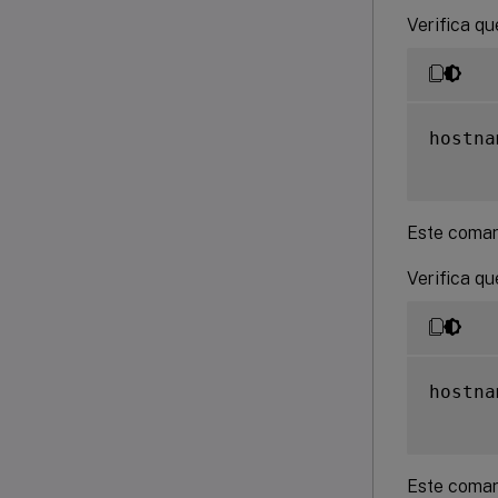
Verifica q
hostna
Este coman
Verifica q
hostna
Este coman