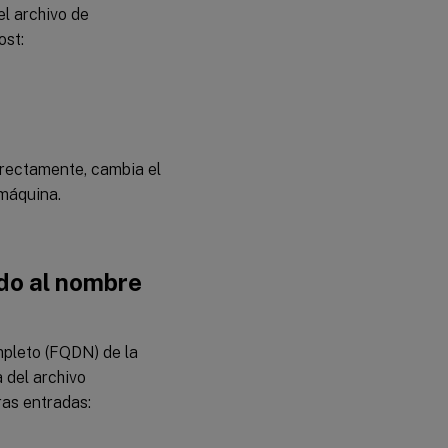
el archivo de
de Linux
ost:
Paso 6:
Crear el
catálogo
de
máquinas
en Citrix
rrectamente, cambia el
Virtual
Apps o
 máquina.
Citrix
Virtual
Desktops
™
ido al nombre
Paso 7:
Crear el
grupo de
entrega
pleto (FQDN) de la
en Citrix
 del archivo
Virtual
™
Apps
o
ras entradas:
Citrix
Virtual
Desktops