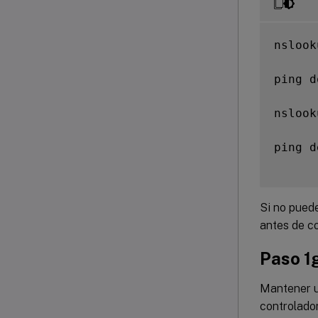
nslook
ping d
nslook
ping d
Si no pued
antes de co
Paso 1g
Mantener un
controlador