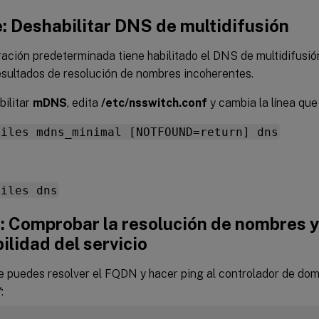
: Deshabilitar DNS de multidifusión
ación predeterminada tiene habilitado el DNS de multidifusión
esultados de resolución de nombres incoherentes.
bilitar
mDNS
, edita
/etc/nsswitch.conf
y cambia la línea que
files mdns_minimal [NOTFOUND=return] dns
files dns
: Comprobar la resolución de nombres y
ilidad del servicio
e puedes resolver el FQDN y hacer ping al controlador de domi
™
: