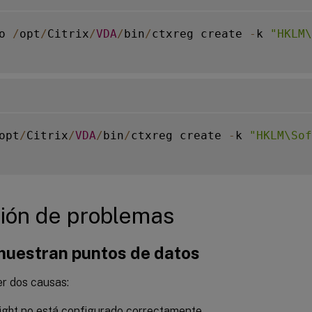
o 
/
opt
/
Citrix
/
VDA
/
bin
/
ctxreg create 
-
k 
"HKLM\
opt
/
Citrix
/
VDA
/
bin
/
ctxreg create 
-
k 
"HKLM\Sof
ión de problemas
muestran puntos de datos
r dos causas:
ght no está configurado correctamente.