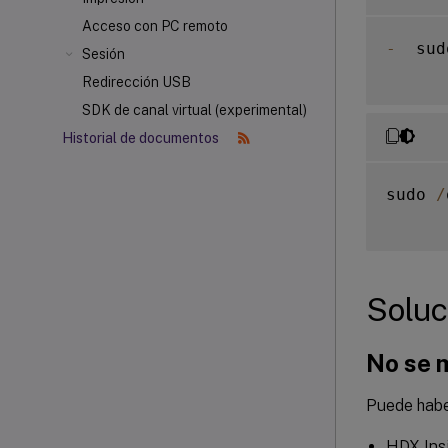
Acceso con PC remoto
-
  sud
Sesión
Redirección USB
SDK de canal virtual (experimental)
Historial de documentos
sudo 
/
Soluc
No se 
Puede habe
HDX Insi