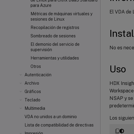
de Linux para Citrix DaaS Standard
para Azure
El VDA de 
Métricas de máquinas virtuales y
sesiones de Linux
Recopilación de registros
Insta
Sombreado de sesiones
El demonio del servicio de
No es nece
supervisión
Herramientas y utilidades
Uso
Otros
Autenticación
HDX Insight
Archivo
Workspace
Gráficos
NSAP y se e
Teclado
predetermi
Multimedia
VDA no unidos a un dominio
Los siguien
Lista de compatibilidad de directivas
Impresión