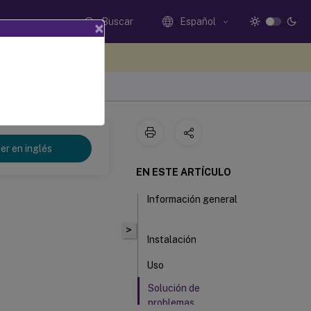
Buscar
Español
×
e sus comentarios aquí
er en inglés
EN ESTE ARTÍCULO
Información general
>
Instalación
Uso
Solución de
problemas