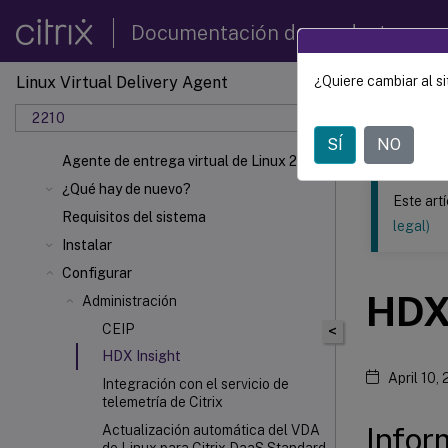
Documentación de productos
Linux Virtual Delivery Agent
¿Quiere cambiar al si
Este contenid
2210
Agente 
SÍ
NO
Agente de entrega virtual de Linux 2210
¿Qué hay de nuevo?
Este art
Requisitos del sistema
legal)
Instalar
Configurar
HD
Administración
CEIP
<
HDX
Insight
April 10,
Integración con el servicio de
telemetría de Citrix
Infor
Actualización automática del VDA