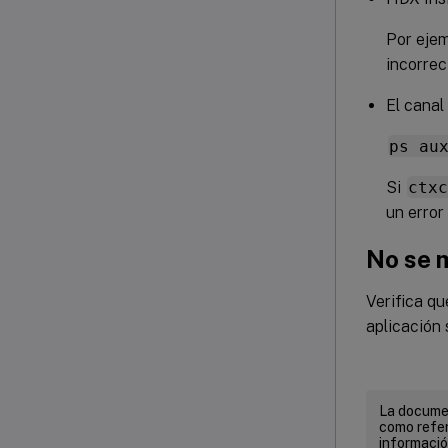
Por eje
incorrec
El canal
ps au
Si
ctx
un error 
No se 
Verifica qu
aplicación 
La documen
como refer
informació