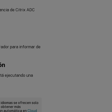
ancia de Citrix ADC
rador para informar de
ón
está ejecutando una
 idiomas se ofrecen solo
a obtener más
ión automática en
Cloud