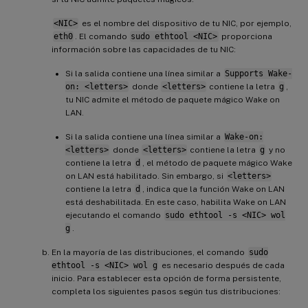
<NIC>
es el nombre del dispositivo de tu NIC, por ejemplo,
eth0
. El comando
sudo ethtool <NIC>
proporciona
información sobre las capacidades de tu NIC:
Si la salida contiene una línea similar a
Supports Wake-
on: <letters>
donde
<letters>
contiene la letra
g
,
tu NIC admite el método de paquete mágico Wake on
LAN.
Si la salida contiene una línea similar a
Wake-on:
<letters>
donde
<letters>
contiene la letra
g
y no
contiene la letra
d
, el método de paquete mágico Wake
on LAN está habilitado. Sin embargo, si
<letters>
contiene la letra
d
, indica que la función Wake on LAN
está deshabilitada. En este caso, habilita Wake on LAN
ejecutando el comando
sudo ethtool -s <NIC> wol
g
.
En la mayoría de las distribuciones, el comando
sudo
ethtool -s <NIC> wol g
es necesario después de cada
inicio. Para establecer esta opción de forma persistente,
completa los siguientes pasos según tus distribuciones: