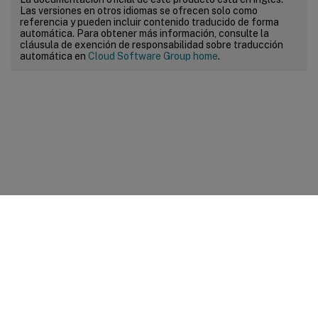
Las versiones en otros idiomas se ofrecen solo como
referencia y pueden incluir contenido traducido de forma
automática. Para obtener más información, consulte la
cláusula de exención de responsabilidad sobre traducción
automática en
Cloud Software Group home
.
Comentarios sobre el sitio
Sus opciones de privacidad
Condiciones legales y de
privacidad
Preferencias de cookies
docs.cloud.com
© 1999-
2026
Cloud Software Group, Inc. All rights reserved.