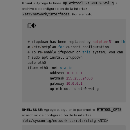
Ubuntu:
Agrega la línea
up ethtool -s <NIC> wol g
al
archivo de configuración de la interfaz
/etc/network/interfaces
. Por ejemplo:
# ifupdown has been replaced by 
netplan
(
5
)
 on 
this
# 
/
etc
/
netplan 
for
 current configuration
.
# To re
-
enable ifupdown on 
this
 system
,
 you can ru
# sudo apt install ifupdown

auto eth0

iface eth0 inet 
static
           address 
10.0
.0
.1
           netmask 
255.255
.240
.0
           gateway 
10.0
.0
.1
           up ethtool 
-
s eth0 wol g

RHEL/SUSE:
Agrega el siguiente parámetro
ETHTOOL_OPTS
al archivo de configuración de la interfaz
/etc/sysconfig/network-scripts/ifcfg-<NIC>
: