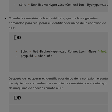
-
  $bhc 
=
 New
-
BrokerHypervisorConnection 
-
HypHypervisorC
## Wait 
for
 the connection to be ready before trying to u
Cuando la conexión de host esté lista, ejecuta los siguientes
while
(
-
not $bhc
.
IsReady
)
comandos para recuperar el identificador único de la conexión de
host:
-
{
-
  Start
-
Sleep 
-
s 
5
-
  $bhc 
=
 Get
-
BrokerHypervisorConnection 
-
HypHypervisorC
-
}
-
  $bhc 
=
 Get
-
BrokerHypervisorConnection 
-
Name 
"<WoL Co
-
  $hypUid 
=
 $bhc
.
Uid

Después de recuperar el identificador único de la conexión, ejecuta
los siguientes comandos para asociar la conexión con el catálogo
de máquinas de acceso remoto a PC: