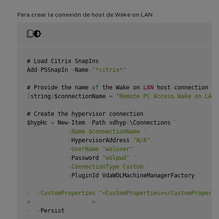
Para crear la conexión de host de Wake on LAN:
# Load Citrix SnapIns

Add
-
PSSnapIn 
-
Name 
"*citrix*"
# Provide the name 
of
 the Wake on 
LAN
[
string
]
$connectionName 
=
"Remote PC Access Wake on LAN"
# Create the hypervisor connection

$hypHc 
=
 New
-
Item 
-
Path xdhyp
:
\Connections 
`
            -Name $connectionName 
`
-
HypervisorAddress 
"N/A"
`
            -UserName "woluser" 
`
-
Password 
"wolpwd"
`
            -ConnectionType Custom 
`
-
PluginId VdaWOLMachineManagerFactory 
`
-  -CustomProperties "<CustomProperties></CustomProperti
>
>
-
-
Persist
