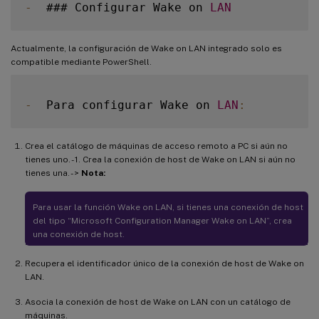
-
  ### Configurar Wake on 
LAN
Actualmente, la configuración de Wake on LAN integrado solo es
compatible mediante PowerShell.
-
  Para configurar Wake on 
LAN
:
Crea el catálogo de máquinas de acceso remoto a PC si aún no
tienes uno. - 1. Crea la conexión de host de Wake on LAN si aún no
tienes una. - >
Nota:
Para usar la función Wake on LAN, si tienes una conexión de host
del tipo “Microsoft Configuration Manager Wake on LAN”, crea
una conexión de host.
Recupera el identificador único de la conexión de host de Wake on
LAN.
Asocia la conexión de host de Wake on LAN con un catálogo de
máquinas.