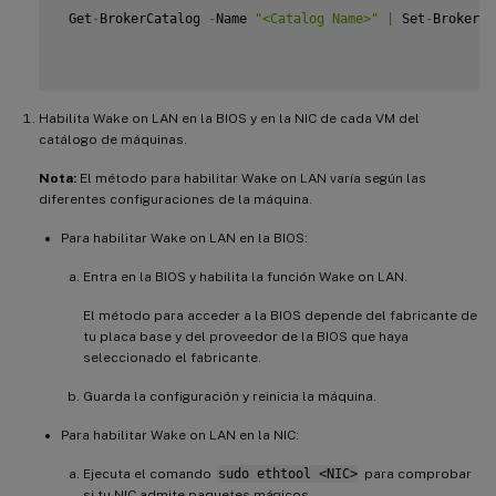
 Get
-
BrokerCatalog 
-
Name 
"<Catalog Name>"
|
 Set
-
BrokerCa
Habilita Wake on LAN en la BIOS y en la NIC de cada VM del
catálogo de máquinas.
Nota:
El método para habilitar Wake on LAN varía según las
diferentes configuraciones de la máquina.
Para habilitar Wake on LAN en la BIOS:
Entra en la BIOS y habilita la función Wake on LAN.
El método para acceder a la BIOS depende del fabricante de
tu placa base y del proveedor de la BIOS que haya
seleccionado el fabricante.
Guarda la configuración y reinicia la máquina.
Para habilitar Wake on LAN en la NIC:
Ejecuta el comando
sudo ethtool <NIC>
para comprobar
si tu NIC admite paquetes mágicos.