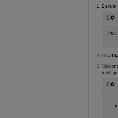
Ejecuta 
/
opt
En Citri
(Opciona
Intellige
-
  e