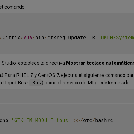
el comando:
/
Citrix
/
VDA
/
bin
/
ctxreg update 
-
k 
"HKLM\System
x Studio, establece la directiva
Mostrar teclado automátic
l) Para RHEL 7 y CentOS 7, ejecuta el siguiente comando par
nt Input Bus (
IBus
) como el servicio de MI predeterminado:
cho 
"GTK_IM_MODULE=ibus"
>>
/
etc
/
bashrc
