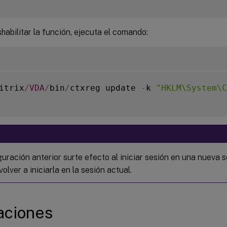
habilitar la función, ejecuta el comando:
itrix
/
VDA
/
bin
/
ctxreg update 
-
k 
"HKLM\System\C
uración anterior surte efecto al iniciar sesión en una nueva s
volver a iniciarla en la sesión actual.
aciones