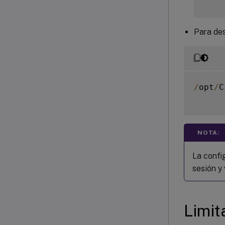
Para des
/
opt
/
C
NOTA:
La config
sesión y 
Limit