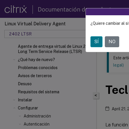
Documentación de productos
Linux Virtual Delivery Agent
¿Quiere cambiar al si
Este contenid
2402 LTSR
Agente 
SÍ
NO
Agente de entrega virtual de Linux 2402
Long Term Service Release (LTSR)
Este art
¿Qué hay de nuevo?
legal)
Problemas conocidos
Avisos de terceros
Desuso
Tecl
Requisitos del sistema
<
Instalar
Configurar
April 21,
Administración
Autenticación
La función 