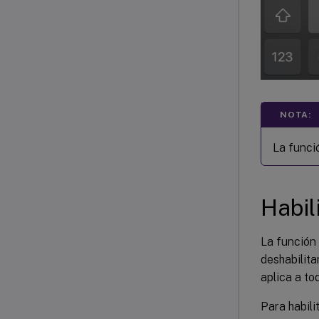
NOTA:
La funci
Habil
La función 
deshabilita
aplica a to
Para habili