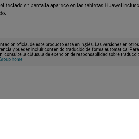
el teclado en pantalla aparece en las tabletas Huawei incluso
do.
tación oficial de este producto está en inglés. Las versiones en otros
encia y pueden incluir contenido traducido de forma automática. Par
n, consulte la cláusula de exención de responsabilidad sobre traducc
Group home
.
entarios sobre el sitio
|
Sus opciones de privacidad
|
Condiciones