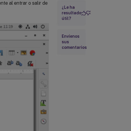
te al entrar o salir de
¿Le ha
resultado
útil?
Envíenos
sus
comentarios