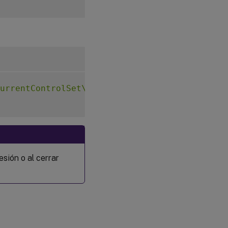
urrentControlSet\Control\Citrix\VirtualChann
esión o al cerrar