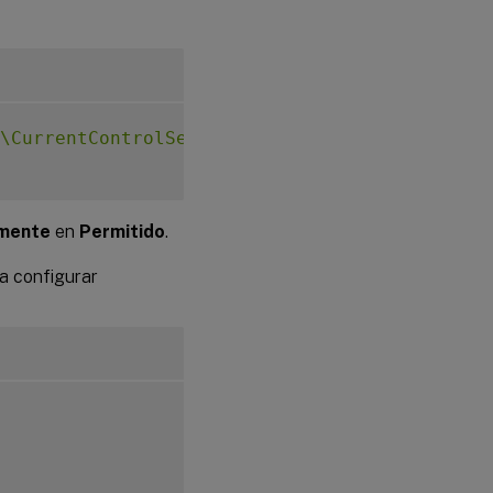
\CurrentControlSet\Control\Citrix\VirtualCha
amente
en
Permitido
.
a configurar