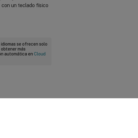
 con un teclado físico
 idiomas se ofrecen solo
a obtener más
ión automática en
Cloud
 legales y de privacidad
|
Preferencias de cookies
|
docs.cloud.com