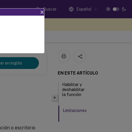
Buscar
Español
×
e sus comentarios aquí
er en inglés
EN ESTE ARTÍCULO
Habilitar y
deshabilitar
la función
>
Limitaciones
ción o escritorio