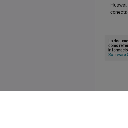
Huawei, 
conecta
La documen
como refer
informació
Software 
Com