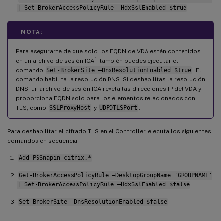
| Set-BrokerAccessPolicyRule –HdxSslEnabled $true
NOTA:
Para asegurarte de que solo los FQDN de VDA estén contenidos
®
en un archivo de sesión ICA
, también puedes ejecutar el
comando
Set-BrokerSite –DnsResolutionEnabled $true
. El
comando habilita la resolución DNS. Si deshabilitas la resolución
DNS, un archivo de sesión ICA revela las direcciones IP del VDA y
proporciona FQDN solo para los elementos relacionados con
TLS, como
SSLProxyHost
y
UDPDTLSPort
.
Para deshabilitar el cifrado TLS en el Controller, ejecuta los siguientes
comandos en secuencia:
Add-PSSnapin citrix.*
Get-BrokerAccessPolicyRule –DesktopGroupName 'GROUPNAME'
| Set-BrokerAccessPolicyRule –HdxSslEnabled $false
Set-BrokerSite –DnsResolutionEnabled $false