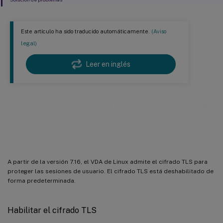
Este artículo ha sido traducido automáticamente.
(Aviso
legal)
Leer en inglés
Protege las sesiones de usuario con
TLS
A partir de la versión 7.16, el VDA de Linux admite el cifrado TLS para
proteger las sesiones de usuario. El cifrado TLS está deshabilitado de
forma predeterminada.
Habilitar el cifrado TLS