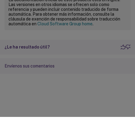
Las versiones en otros idiomas se ofrecen solo como
referencia y pueden incluir contenido traducido de forma
automática. Para obtener más información, consulte la
cláusula de exención de responsabilidad sobre traducción
automática en
Cloud Software Group home
.
¿Le ha resultado útil?
Envíenos sus comentarios