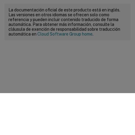
La documentación oficial de este producto está en inglés.
Las versiones en otros idiomas se ofrecen solo como
referencia y pueden incluir contenido traducido de forma
automática. Para obtener más información, consulte la
cláusula de exención de responsabilidad sobre traducción
automática en
Cloud Software Group home
.
Comentarios sobre el sitio
Sus opciones de privacidad
Condiciones legales y de