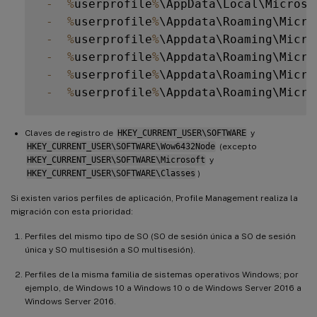
-
%
userprofile
%
\AppData\Local\Microso
-
%
userprofile
%
\Appdata\Roaming\Micro
-
%
userprofile
%
\Appdata\Roaming\Micro
-
%
userprofile
%
\Appdata\Roaming\Micro
-
%
userprofile
%
\Appdata\Roaming\Micro
-
%
userprofile
%
Claves de registro de
HKEY_CURRENT_USER\SOFTWARE
y
HKEY_CURRENT_USER\SOFTWARE\Wow6432Node
(excepto
HKEY_CURRENT_USER\SOFTWARE\Microsoft
y
HKEY_CURRENT_USER\SOFTWARE\Classes
)
Si existen varios perfiles de aplicación, Profile Management realiza la
migración con esta prioridad:
Perfiles del mismo tipo de SO (SO de sesión única a SO de sesión
única y SO multisesión a SO multisesión).
Perfiles de la misma familia de sistemas operativos Windows; por
ejemplo, de Windows 10 a Windows 10 o de Windows Server 2016 a
Windows Server 2016.