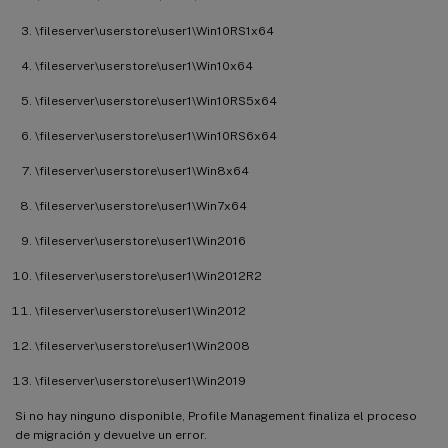
\fileserver\userstore\user1\Win10RS1x64
\fileserver\userstore\user1\Win10x64
\fileserver\userstore\user1\Win10RS5x64
\fileserver\userstore\user1\Win10RS6x64
\fileserver\userstore\user1\Win8x64
\fileserver\userstore\user1\Win7x64
\fileserver\userstore\user1\Win2016
\fileserver\userstore\user1\Win2012R2
\fileserver\userstore\user1\Win2012
\fileserver\userstore\user1\Win2008
\fileserver\userstore\user1\Win2019
Si no hay ninguno disponible, Profile Management finaliza el proceso
de migración y devuelve un error.