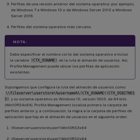
Perfiles de una versión anterior del sistema operativo; por ejemplo,
de Windows 7 a Windows 10 o de Windows Server 2012 a Windows
Server 2016.
Perfiles del sistema operativo más cercano.
NOTA:
Debe especificar el nombre corto del sistema operativo e incluir
la variable
!CTX_OSNAME!
en la ruta al almacén de usuarios. Así,
Profile Management puede ubicar los perfiles de aplicación
existentes.
Supongamos que configura la ruta del almacén de usuarios como
\\fileserver\userstore\%username%\!CTX_OSNAME!!CTX_OSBITNES
S!
y su sistema operativo es Windows 10, versión 1803, de 64 bits
(Win10RS4x64). Profile Management localiza primero la carpeta de
perfiles anterior y, a continuación, la migra a la carpeta de perfiles de
aplicación que hay en el almacén de usuarios en el siguiente orden:
\fileserver\userstore\user1\Win10RS3x64
\fileserver\userstore\user1\Win10RS2x64