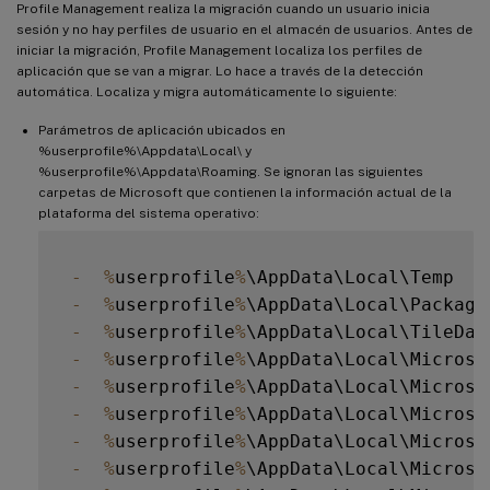
Profile Management realiza la migración cuando un usuario inicia
sesión y no hay perfiles de usuario en el almacén de usuarios. Antes de
iniciar la migración, Profile Management localiza los perfiles de
aplicación que se van a migrar. Lo hace a través de la detección
automática. Localiza y migra automáticamente lo siguiente:
Parámetros de aplicación ubicados en
%userprofile%\Appdata\Local\ y
%userprofile%\Appdata\Roaming. Se ignoran las siguientes
carpetas de Microsoft que contienen la información actual de la
plataforma del sistema operativo:
-
%
userprofile
%
\AppData\Local\Temp

-
%
userprofile
%
\AppData\Local\Packages
-
%
userprofile
%
\AppData\Local\TileData
-
%
userprofile
%
\AppData\Local\Microsof
-
%
userprofile
%
\AppData\Local\Microso
-
%
userprofile
%
\AppData\Local\Microso
-
%
userprofile
%
\AppData\Local\Microso
-
%
userprofile
%
\AppData\Local\Microso