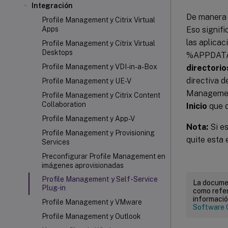
Integración
De manera 
Profile Management y Citrix Virtual
Eso signifi
Apps
las aplicac
Profile Management y Citrix Virtual
Desktops
%APPDATA%
Profile Management y VDI-in-a-Box
directorio
directiva d
Profile Management y UE-V
Management
Profile Management y Citrix Content
Collaboration
Inicio
que c
Profile Management y App-V
Nota:
Si es
Profile Management y Provisioning
quite esta 
Services
Preconfigurar Profile Management en
imágenes aprovisionadas
Profile Management y Self-Service
La documen
Plug-in
como refer
informació
Profile Management y VMware
Software 
Profile Management y Outlook