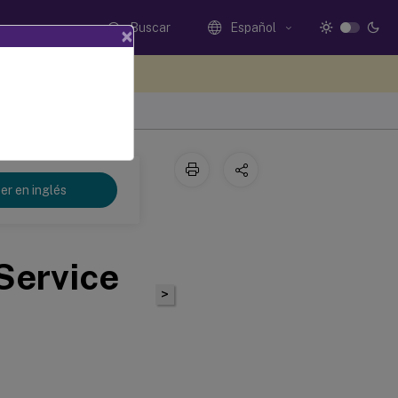
Buscar
Español
×
e sus comentarios aquí
er en inglés
Service
>