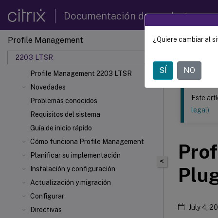
Documentación de productos
Profile Management
¿Quiere cambiar al si
Este contenid
2203 LTSR
Profil
SÍ
NO
Profile Management 2203 LTSR
Novedades
Este art
Problemas conocidos
legal)
Requisitos del sistema
Guía de inicio rápido
Cómo funciona Profile Management
Prof
Planificar su implementación
<
Plug
Instalación y configuración
Actualización y migración
Configurar
July 4, 2
Directivas