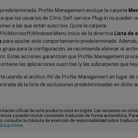
predeterminada, Profile Management excluye la carpeta
Men
ca que los usuarios de Citrix Self-service Plug-in no pueden v
iones a las que están suscritos. Quite la carpeta
\Microsoft\Windows\Menú Inicio de la directiva
Lista de 
s
para ajustar este comportamiento predeterminado. Además, a
e grupo para la configuración, se recomienda eliminar el archi
. Estas acciones garantizan que Profile Management proce
ontiene las aplicaciones suscritas (y las subcarpetas que haya
tá usando el archivo INI de Profile Management en lugar de d
entrada de la lista de exclusiones predeterminadas en dicho ar
tación oficial de este producto está en inglés. Las versiones en otros
encia y pueden incluir contenido traducido de forma automática. Par
n, consulte la cláusula de exención de responsabilidad sobre traducc
Group home
.