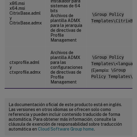
Instalador para
x86.msi
sistemas de 64
x64.msi
bits
CitrixBase.adml
\Group Policy
Archivos de
y
plantilla ADMX
Templates\CitrixBa
CitrixBase.admx
para la jerarquía
de directivas de
Profile
Management
Archivos de
plantilla ADMX
\Group Policy
ctxprofile.adml
para las
Templates\<languag
y
configuraciones
(Ejemplo:
\Group
ctxprofile.admx
de directivas de
Policy Templates\e
Profile
Management
La documentación oficial de este producto está en inglés.
Las versiones en otros idiomas se ofrecen solo como
referencia y pueden incluir contenido traducido de forma
automática. Para obtener más información, consulte la
cláusula de exención de responsabilidad sobre traducción
automática en
Cloud Software Group home
.