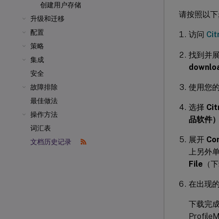
创建用户存储
请按照以下
升级和迁移
配置
访问
Ci
策略
找到并展
集成
downlo
安全
使用您的 
故障排除
最佳做法
选择
Cit
操作方法
品软件）> C
词汇表
展开
Com
文档历史记录
上另外
File
（下
在出现
下载完
Profi