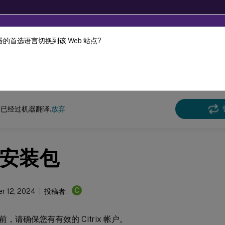
的首选语言切换到该 Web 站点?
机器动态翻译。
在此
e Management
Profile Management 2308
已经过机器翻译.
放弃
安装包
C
r 12, 2024
投稿者:
，请确保您有有效的 Citrix 帐户。