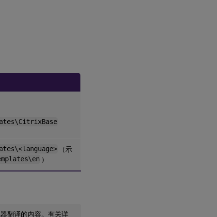
ates\CitrixBase
ates\<language>
（示
emplates\en
）
机器翻译的内容。有关详