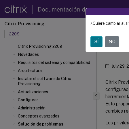
Documentación de productos
Citrix Provisioning
¿Quiere cambiar al si
Citrix 
2209
SÍ
NO
Audi
Citrix Provisioning 2209
Novedades
Requisitos del sistema y compatibilidad
July 29, 
Arquitectura
Instalar el software de Citrix
Citrix Prov
Provisioning
configurac
Actualizaciones
<
herramienta
Configurar
Esto propor
Administración
cambios re
Conceptos avanzados
Los privile
Solución de problemas