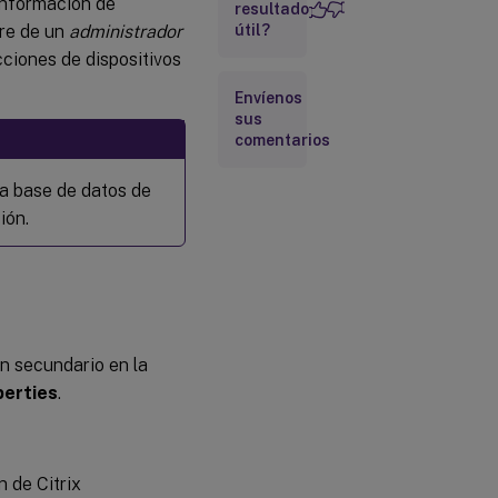
información de
Archivar la
resultado
información
ere de un
administrador
útil?
del registro
cciones de dispositivos
de auditoría
Envíenos
sus
comentarios
la base de datos de
ión.
ón secundario en la
erties
.
 de Citrix