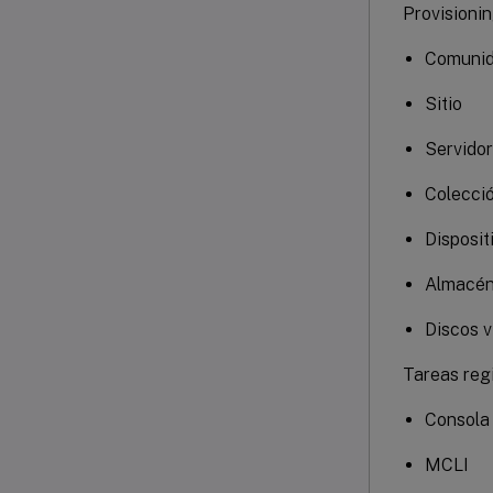
Provisionin
Comuni
Sitio
Servidor
Colecci
Disposit
Almacé
Discos v
Tareas reg
Consola 
MCLI