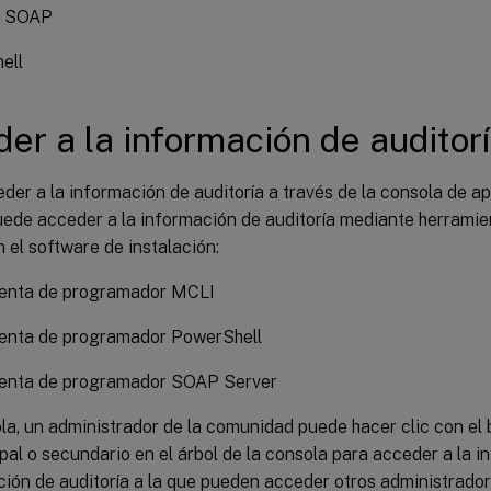
r SOAP
ell
er a la información de auditor
er a la información de auditoría a través de la consola de a
ede acceder a la información de auditoría mediante herrami
n el software de instalación:
enta de programador MCLI
enta de programador PowerShell
enta de programador SOAP Server
la, un administrador de la comunidad puede hacer clic con el
pal o secundario en el árbol de la consola para acceder a la i
ción de auditoría a la que pueden acceder otros administrador