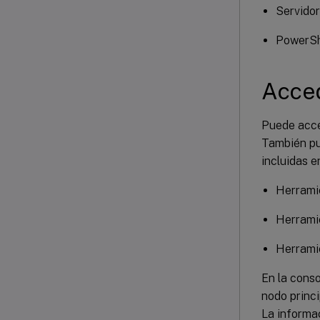
Servido
PowerSh
Acced
Puede acced
También pu
incluidas e
Herrami
Herrami
Herrami
En la conso
nodo princi
La informa