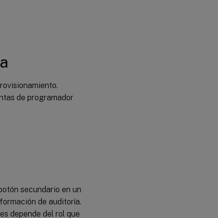
ía
provisionamiento.
entas de programador
 botón secundario en un
nformación de auditoría.
es depende del rol que