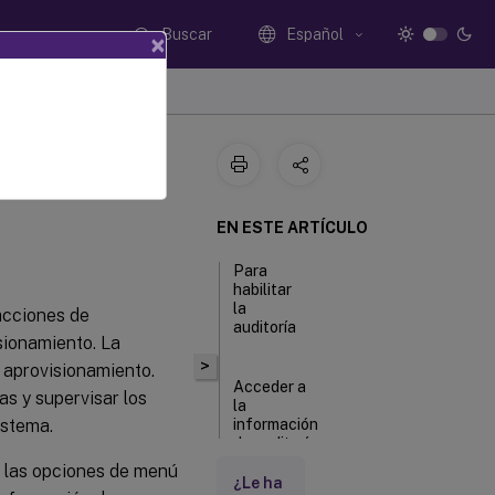
Buscar
Español
×
EN ESTE ARTÍCULO
Para
habilitar
la
 acciones de
auditoría
sionamiento. La
>
 aprovisionamiento.
Acceder a
s y supervisar los
la
istema.
información
de auditoría
y las opciones de menú
¿Le ha