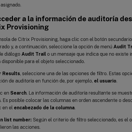
 asignado.
ceder a la información de auditoría de
ix Provisioning
nsola de Citrix Provisioning, haga clic con el botón secundari
rado y, a continuación, seleccione la opción de menú
Audit Tr
de diálogo
Audit Trail
o un mensaje que indica que no existe 
a disponible para el objeto seleccionado.
r Results
, seleccione una de las opciones de filtro. Estas opci
ión de auditoría en función de, por ejemplo,
el usuario
.
ic en
Search
. La información de auditoría resultante se muestr
a. Es posible colocar las columnas en orden ascendente o desc
c en el
encabezado de la columna
.
n list number:
Según el criterio de filtro seleccionado, es el
ieron las acciones.