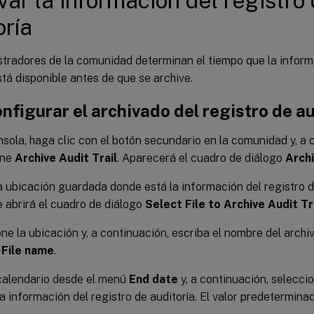
var la información del registro
oría
stradores de la comunidad determinan el tiempo que la informa
stá disponible antes de que se archive.
nfigurar el archivado del registro de au
nsola, haga clic con el botón secundario en la comunidad y, a 
one
Archive Audit Trail
. Aparecerá el cuadro de diálogo
Archi
a ubicación guardada donde está la información del registro de
 abrirá el cuadro de diálogo
Select File to Archive Audit Tr
ne la ubicación y, a continuación, escriba el nombre del archi
o
File name
.
calendario desde el menú
End date
y, a continuación, selecci
la información del registro de auditoría. El valor predeterminad