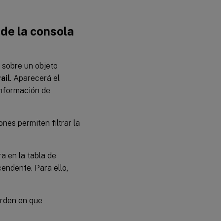
sde la consola
o sobre un objeto
ail
. Aparecerá el
información de
ones permiten filtrar la
a en la tabla de
endente. Para ello,
 orden en que