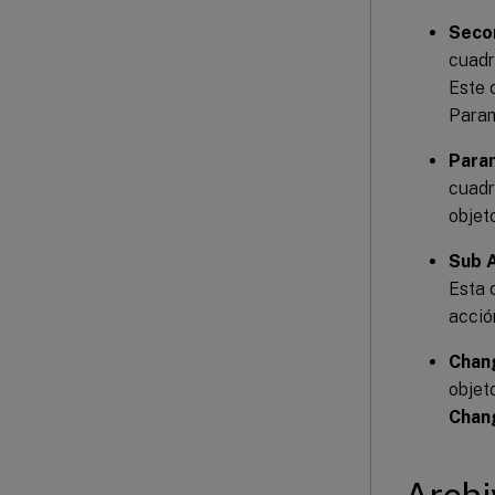
Seco
cuadr
Este 
Param
Para
cuadr
objeto
Sub A
Esta 
acción
Chan
objet
Chan