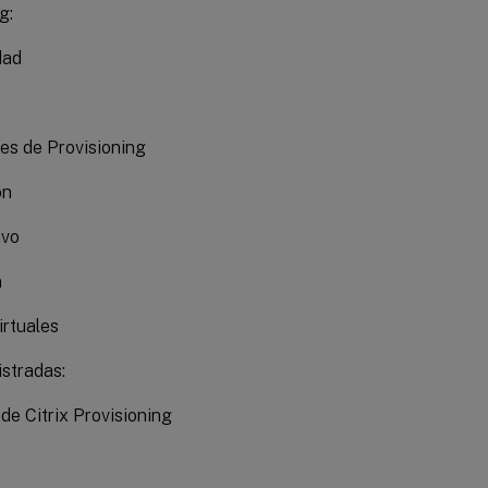
g:
dad
es de Provisioning
ón
ivo
n
irtuales
istradas:
de Citrix Provisioning