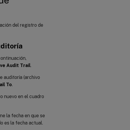
 de
ción del registro de
ditoría
continuación,
ve Audit Trail
.
 auditoría (archivo
ail To
.
vo nuevo en el cuadro
one la fecha en que se
o es la fecha actual.