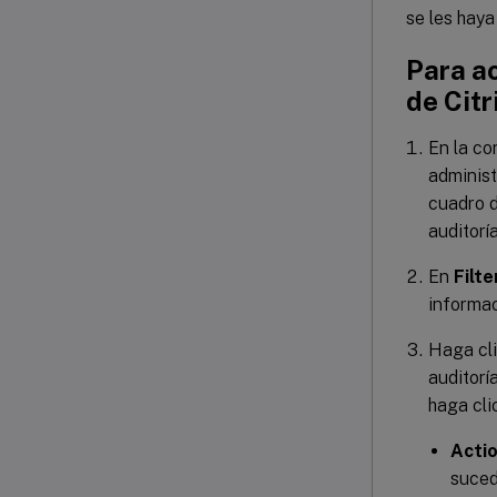
se les haya
Para ac
de Citr
En la co
administ
cuadro 
auditorí
En
Filte
informac
Haga cl
auditorí
haga cli
Actio
suced