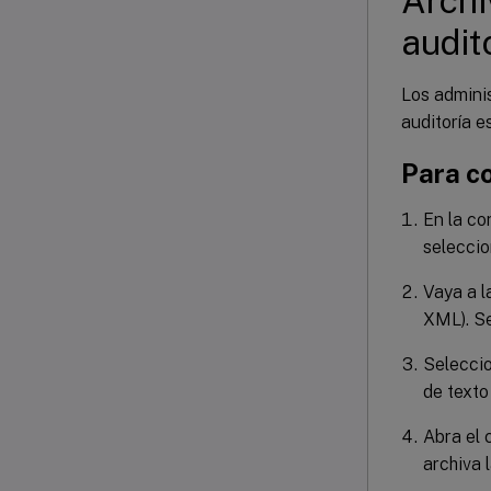
Archi
audit
Los admini
auditoría e
Para co
En la co
selecci
Vaya a l
XML). Se
Seleccio
de text
Abra el 
archiva 