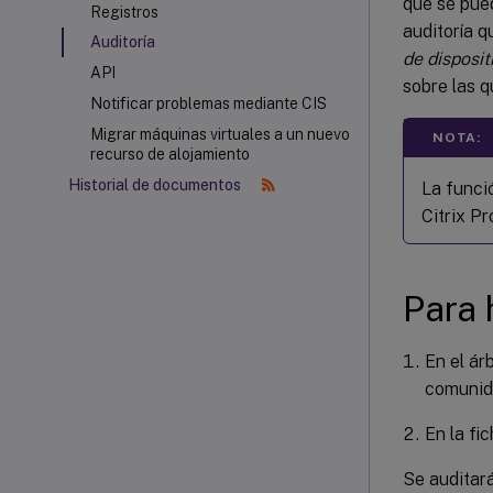
que se pue
Registros
auditoría q
Auditoría
de disposit
API
sobre las q
Notificar problemas mediante CIS
Migrar máquinas virtuales a un nuevo
NOTA:
recurso de alojamiento
Historial de documentos
La funci
Citrix Pr
Para h
En el ár
comunida
En la fi
Se auditará