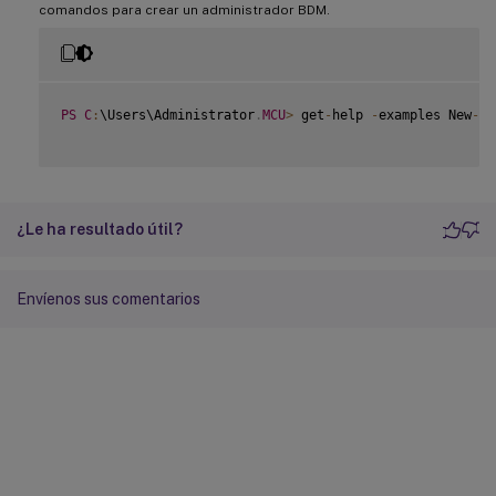
comandos para crear un administrador BDM.
PS
C
:
\Users\Administrator
.
MCU
>
 get
-
help 
-
examples New
-
Bo
¿Le ha resultado útil?
Envíenos sus comentarios