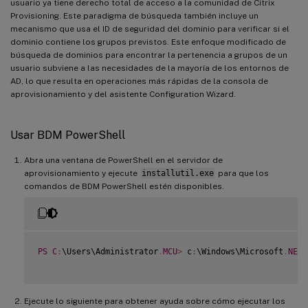
usuario ya tiene derecho total de acceso a la comunidad de Citrix
Provisioning. Este paradigma de búsqueda también incluye un
mecanismo que usa el ID de seguridad del dominio para verificar si el
dominio contiene los grupos previstos. Este enfoque modificado de
búsqueda de dominios para encontrar la pertenencia a grupos de un
usuario subviene a las necesidades de la mayoría de los entornos de
AD, lo que resulta en operaciones más rápidas de la consola de
aprovisionamiento y del asistente Configuration Wizard.
Usar BDM PowerShell
Abra una ventana de PowerShell en el servidor de
aprovisionamiento y ejecute
installutil.exe
para que los
comandos de BDM PowerShell estén disponibles.
PS
C
:
\Users\Administrator
.
MCU
>
 c
:
\Windows\Microsoft
.
NET
\
Ejecute lo siguiente para obtener ayuda sobre cómo ejecutar los