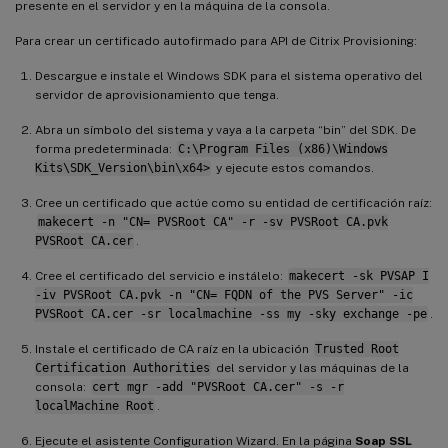
presente en el servidor y en la máquina de la consola.
Para crear un certificado autofirmado para API de Citrix Provisioning:
Descargue e instale el Windows SDK para el sistema operativo del
servidor de aprovisionamiento que tenga.
Abra un símbolo del sistema y vaya a la carpeta “bin” del SDK. De
forma predeterminada:
C:\Program Files (x86)\Windows
Kits\SDK_Version\bin\x64>
y ejecute estos comandos.
Cree un certificado que actúe como su entidad de certificación raíz:
makecert -n "CN= PVSRoot CA" -r -sv PVSRoot CA.pvk
PVSRoot CA.cer
.
Cree el certificado del servicio e instálelo:
makecert -sk PVSAP I
-iv PVSRoot CA.pvk -n "CN= FQDN of the PVS Server" -ic
PVSRoot CA.cer -sr localmachine -ss my -sky exchange -pe
.
Instale el certificado de CA raíz en la ubicación
Trusted Root
Certification Authorities
del servidor y las máquinas de la
consola:
cert mgr -add "PVSRoot CA.cer" -s -r
localMachine Root
.
Ejecute el asistente Configuration Wizard. En la página
Soap SSL