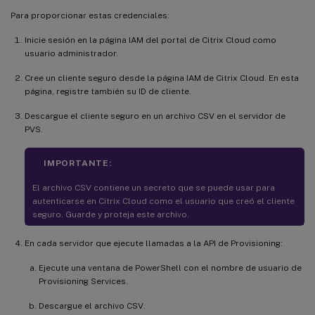
Para proporcionar estas credenciales:
Inicie sesión en la página IAM del portal de Citrix Cloud como
usuario administrador.
Cree un cliente seguro desde la página IAM de Citrix Cloud. En esta
página, registre también su ID de cliente.
Descargue el cliente seguro en un archivo CSV en el servidor de
PVS.
IMPORTANTE:
El archivo CSV contiene un secreto que se puede usar para
autenticarse en Citrix Cloud como el usuario que creó el cliente
seguro. Guarde y proteja este archivo.
En cada servidor que ejecute llamadas a la API de Provisioning:
Ejecute una ventana de PowerShell con el nombre de usuario de
Provisioning Services.
Descargue el archivo CSV.