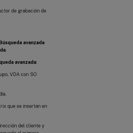
ductor de grabación de
Búsqueda avanzada
ada
.
queda avanzada
:
grupo, VDA con SO
ía.
rix que se insertan en
rección del cliente y