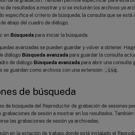
ión de la grabación. También permite especificar para esta 
o de resultados a mostrar y si se incluirán los archivos ya arc
o especifica el criterio de búsqueda, la consulta que se está
 de abajo del cuadro de diálogo.
ic en
Búsqueda
para iniciar la búsqueda.
uedas avanzadas se pueden guardar y volver a obtener. Haga
de diálogo
Búsqueda avanzada
para guardar la consulta actu
adro de diálogo
Búsqueda avanzada
para abrir una consulta 
as se guardan como archivos con una extensión
.isq
.
ones de búsqueda
es de búsqueda del Reproductor de grabación de sesiones perm
 grabaciones de sesión a mostrar en los resultados. También 
irse las grabaciones de sesión ya archivadas.
esión en la estación de trabajo donde está instalado el Repro