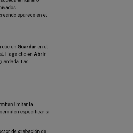
búsqueda el número
hivados.
 creando aparece en el
 clic en
Guardar
en el
al. Haga clic en
Abrir
guardada. Las
iten limitar la
permiten especificar si
ductor de grabación de