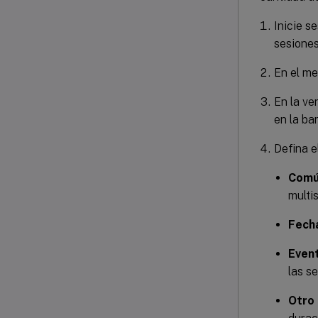
Inicie s
sesiones
En el m
En la v
en la ba
Defina e
Com
multis
Fech
Even
las s
Otro