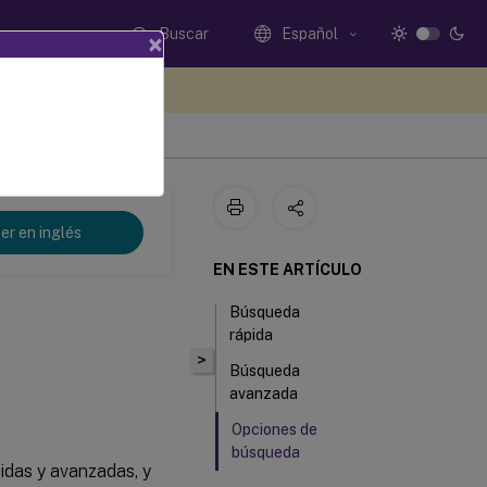
Buscar
Español
×
e sus comentarios aquí
er en inglés
EN ESTE ARTÍCULO
Búsqueda
rápida
>
Búsqueda
avanzada
Opciones de
búsqueda
idas y avanzadas, y