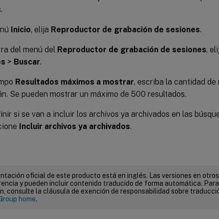
.
enú
Inicio
, elija
Reproductor de grabación de sesiones
.
rra del menú del
Reproductor de grabación de sesiones
, el
es
>
Buscar
.
ampo
Resultados máximos a mostrar
, escriba la cantidad de
án. Se pueden mostrar un máximo de 500 resultados.
inir si se van a incluir los archivos ya archivados en las búsq
cione
Incluir archivos ya archivados
.
tación oficial de este producto está en inglés. Las versiones en otros
encia y pueden incluir contenido traducido de forma automática. Par
n, consulte la cláusula de exención de responsabilidad sobre traducc
Group home
.