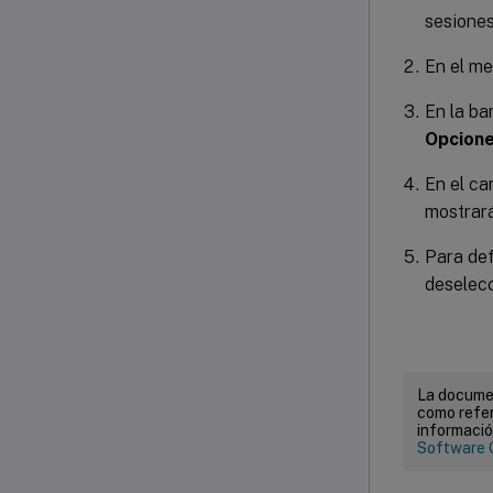
sesiones
En el m
En la ba
Opcion
En el c
mostrar
Para def
deselec
La documen
como refer
informació
Software 