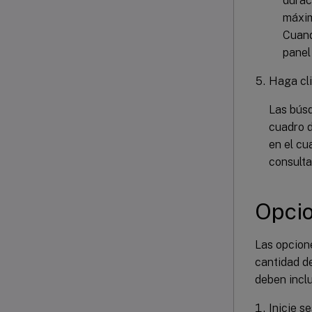
durac
máxim
Cuand
panel
Haga cl
Las búsq
cuadro 
en el cu
consult
Opci
Las opcion
cantidad de
deben inclu
Inicie s