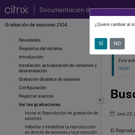
Documentación de productos
Grabación de sesiones 2104
¿Quiere cambiar al si
Este contenid
Grabac
Novedades
SÍ
NO
Requisitos del sistema
Introducción
Este art
Instalación, actualización de versiones y
legal)
desinstalación
Grabación dinámica de sesiones
Configuración
Bus
Registrar eventos
<
Ver las grabaciones
Iniciar el Reproductor de grabación de
June 22,
sesiones
Habilitar o inhabilitar la reproducción
El Reprodu
en directo de sesiones y la protección