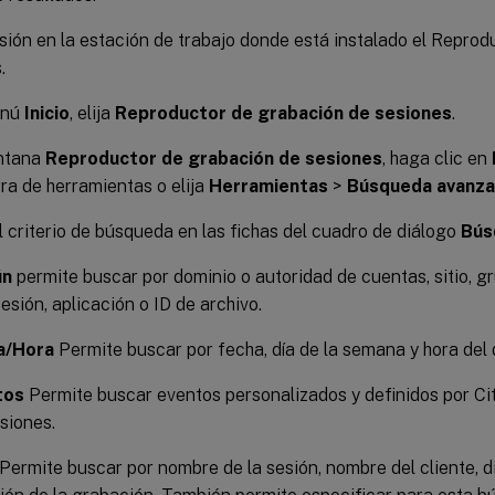
esión en la estación de trabajo donde está instalado el Repro
.
enú
Inicio
, elija
Reproductor de grabación de sesiones
.
entana
Reproductor de grabación de sesiones
, haga clic en
rra de herramientas o elija
Herramientas
>
Búsqueda avanz
l criterio de búsqueda en las fichas del cuadro de diálogo
Bús
ún
permite buscar por dominio o autoridad de cuentas, sitio, 
esión, aplicación o ID de archivo.
a/Hora
Permite buscar por fecha, día de la semana y hora del d
tos
Permite buscar eventos personalizados y definidos por Cit
esiones.
Permite buscar por nombre de la sesión, nombre del cliente, di