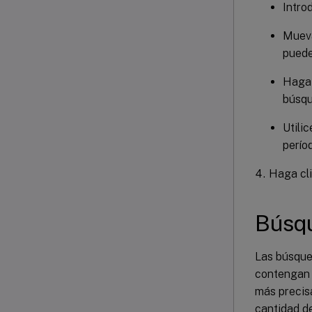
Intro
Mueva
puede
Haga 
búsqu
Utili
perío
Haga cli
Búsq
Las búsque
contengan 
más precisa
cantidad de