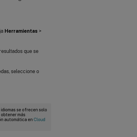
ija
Herramientas
>
 resultados que se
uedas, seleccione o
 idiomas se ofrecen solo
a obtener más
ión automática en
Cloud