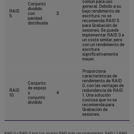
común para uso
Conjunto
general. Debido a su
dividido
RAID
bajo rendimiento de
con
3
5
escritura, no se
paridad
recomienda RAID 5
distribuida
para Grabación de
sesiones. Se puede
implementar RAID 3 a
un coste similar, pero
con un rendimiento de
escritura
significativamente
mayor.
Proporciona
características de
rendimiento de RAID
Conjunto
0, con las ventajas de
de espejo
RAID
redundancia de RAID
y
4
10
1. Una solución
conjunto
costosa que no se
dividido
recomienda para
Grabación de
sesiones.
RAID 0 y RAID 3 son los niveles RAID más recomendados. RAID 1 y RAID