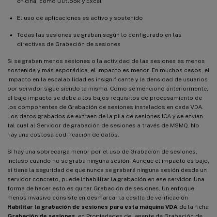
oficina, como Outlook y Excel
El uso de aplicaciones es activo y sostenido
Todas las sesiones se graban según lo configurado en las
directivas de Grabación de sesiones
Si se graban menos sesiones o la actividad de las sesiones es menos
sostenida y más esporádica, el impacto es menor. En muchos casos, el
impacto en la escalabilidad es insignificante y la densidad de usuarios
por servidor sigue siendo la misma. Como se mencionó anteriormente,
el bajo impacto se debe a los bajos requisitos de procesamiento de
los componentes de Grabación de sesiones instalados en cada VDA.
Los datos grabados se extraen de la pila de sesiones ICA y se envían
tal cual al Servidor de grabación de sesiones a través de MSMQ. No
hay una costosa codificación de datos.
Sí hay una sobrecarga menor por el uso de Grabación de sesiones,
incluso cuando no se graba ninguna sesión. Aunque el impacto es bajo,
si tiene la seguridad de que nunca se grabará ninguna sesión desde un
servidor concreto, puede inhabilitar la grabación en ese servidor. Una
forma de hacer esto es quitar Grabación de sesiones. Un enfoque
menos invasivo consiste en desmarcar la casilla de verificación
Habilitar la grabación de sesiones para esta máquina VDA
de la ficha
Grabación de sesiones
, en Propiedades del agente de Grabación de