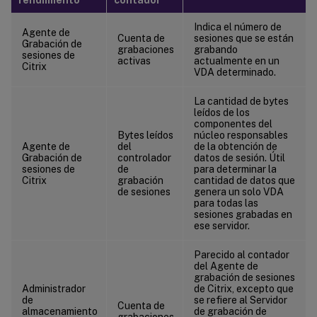
Indica el número de
Agente de
Cuenta de
sesiones que se están
Grabación de
grabaciones
grabando
sesiones de
activas
actualmente en un
Citrix
VDA determinado.
La cantidad de bytes
leídos de los
componentes del
Bytes leídos
núcleo responsables
Agente de
del
de la obtención de
Grabación de
controlador
datos de sesión. Útil
sesiones de
de
para determinar la
Citrix
grabación
cantidad de datos que
de sesiones
genera un solo VDA
para todas las
sesiones grabadas en
ese servidor.
Parecido al contador
del Agente de
grabación de sesiones
Administrador
de Citrix, excepto que
de
se refiere al Servidor
Cuenta de
almacenamiento
de grabación de
grabaciones