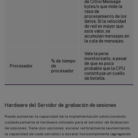
de Citrix/Message
bytes/s que mide la
tasa de
procesamiento de los
datos. Si la velocidad
de red es mayor que
este valor, se
acumulan mensajes en
la cola de mensajes.
Vale la pena
monitorizarlo, a pesar
% de tiempo
de que es poco
Procesador
de
probable que la CPU
procesador
constituya un cuello
de botella.
Hardware del Servidor de grabación de sesiones
Puede aumentar la capacidad de la implementación seleccionando
cuidadosamente el hardware utilizado para el servidor de Grabación
de sesiones. Tiene dos opciones: escalar verticalmente (aumentando
la capacidad de cada servidor) o escalar horizontalmente (agregando