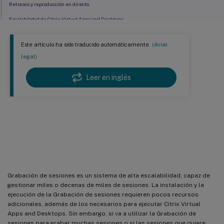
Retrasos y reproducción en directo
Escalabilidad de Citrix Virtual Apps and Desktops
Medición del rendimiento
Este artículo ha sido traducido automáticamente.
(Aviso
Hardware del Servidor de grabación de sesiones
legal)
Capacidad de la red
Leer en inglés
Almacenamiento
Escalabilidad de la base de datos
Consideraciones sobre la
escalabilidad
Grabación de sesiones es un sistema de alta escalabilidad, capaz de
gestionar miles o decenas de miles de sesiones. La instalación y la
ejecución de la Grabación de sesiones requieren pocos recursos
adicionales, además de los necesarios para ejecutar Citrix Virtual
Apps and Desktops. Sin embargo, si va a utilizar la Grabación de
sesiones para grabar muchas sesiones o si las sesiones que quiere