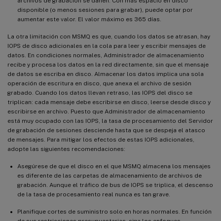
archivos de grabación se dañen. Con más espacio en disco
disponible (o menos sesiones para grabar), puede optar por
aumentar este valor. El valor máximo es 365 días.
La otra limitación con MSMQ es que, cuando los datos se atrasan, hay
IOPS de disco adicionales en la cola para leer y escribir mensajes de
datos. En condiciones normales, Administrador de almacenamiento
recibe y procesa los datos en la red directamente, sin que el mensaje
de datos se escriba en disco. Almacenar los datos implica una sola
operación de escritura en disco, que anexa el archivo de sesión
grabado. Cuando los datos llevan retraso, las IOPS del disco se
triplican: cada mensaje debe escribirse en disco, leerse desde disco y
escribirse en archivo. Puesto que Administrador de almacenamiento
está muy ocupado con las IOPS, la tasa de procesamiento del Servidor
de grabación de sesiones desciende hasta que se despeja el atasco
de mensajes. Para mitigar los efectos de estas IOPS adicionales,
adopte las siguientes recomendaciones:
Asegúrese de que el disco en el que MSMQ almacena los mensajes
es diferente de las carpetas de almacenamiento de archivos de
grabación. Aunque el tráfico de bus de IOPS se triplica, el descenso
de la tasa de procesamiento real nunca es tan grave.
Planifique cortes de suministro solo en horas normales. En función
de sus restricciones presupuestarias, siga los enfoques