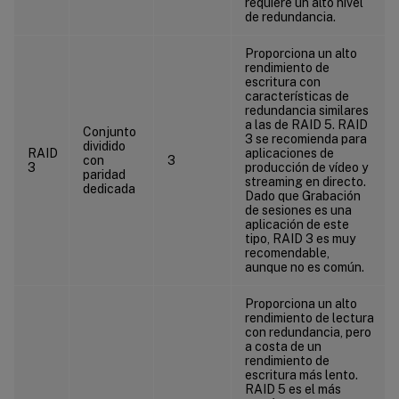
requiere un alto nivel
de redundancia.
Proporciona un alto
rendimiento de
escritura con
características de
redundancia similares
a las de RAID 5. RAID
Conjunto
3 se recomienda para
dividido
RAID
aplicaciones de
con
3
3
producción de vídeo y
paridad
streaming en directo.
dedicada
Dado que Grabación
de sesiones es una
aplicación de este
tipo, RAID 3 es muy
recomendable,
aunque no es común.
Proporciona un alto
rendimiento de lectura
con redundancia, pero
a costa de un
rendimiento de
escritura más lento.
RAID 5 es el más