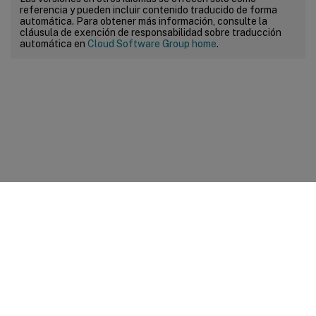
referencia y pueden incluir contenido traducido de forma
automática. Para obtener más información, consulte la
cláusula de exención de responsabilidad sobre traducción
automática en
Cloud Software Group home
.
Comentarios sobre el sitio
Sus opciones de privacidad
Condiciones legales y de
privacidad
Preferencias de cookies
docs.cloud.com
© 1999-
2026
Cloud Software Group, Inc. All rights reserved.