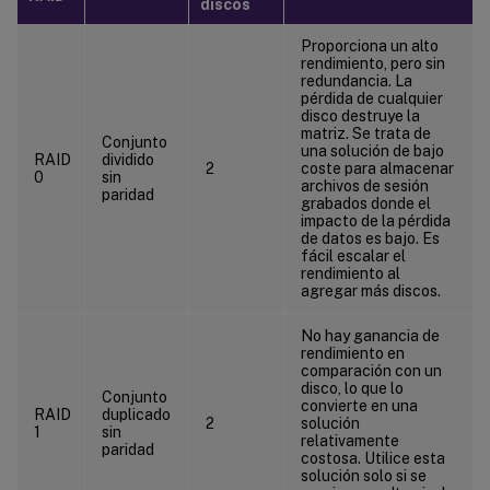
discos
Proporciona un alto
rendimiento, pero sin
redundancia. La
pérdida de cualquier
disco destruye la
matriz. Se trata de
Conjunto
una solución de bajo
RAID
dividido
2
coste para almacenar
0
sin
archivos de sesión
paridad
grabados donde el
impacto de la pérdida
de datos es bajo. Es
fácil escalar el
rendimiento al
agregar más discos.
No hay ganancia de
rendimiento en
comparación con un
disco, lo que lo
Conjunto
convierte en una
RAID
duplicado
2
solución
1
sin
relativamente
paridad
costosa. Utilice esta
solución solo si se