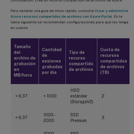
continuación, cree un recurso compartido de archivos de Azure.
Para obtener una guía de inicio rápido, consulte
Crear y administrar
Azure recursos compartidos de archivos con Azure Portal
. En la
tabla siguiente se recomiendan configuraciones para que las tenga
en cuenta.
Tamaño
Cantidad
Cuota de
del
Tipo de
de
recursos
archivo de
recurso
sesiones
compartidos
grabación
compartido
grabadas
de archivos
en
de archivos
por día
(TB)
MB/hora
HDD
< 6,37
< 1000
estándar
2
(StorageV2)
1000–
SSD
< 6,37
3
2000
Premium
2000–
SSD