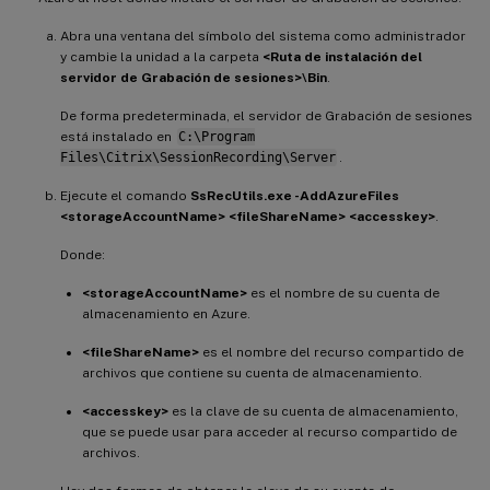
Abra una ventana del símbolo del sistema como administrador
y cambie la unidad a la carpeta
<Ruta de instalación del
servidor de Grabación de sesiones>\Bin
.
De forma predeterminada, el servidor de Grabación de sesiones
está instalado en
C:\Program
Files\Citrix\SessionRecording\Server
.
Ejecute el comando
SsRecUtils.exe -AddAzureFiles
<storageAccountName> <fileShareName> <accesskey>
.
Donde:
<storageAccountName>
es el nombre de su cuenta de
almacenamiento en Azure.
<fileShareName>
es el nombre del recurso compartido de
archivos que contiene su cuenta de almacenamiento.
<accesskey>
es la clave de su cuenta de almacenamiento,
que se puede usar para acceder al recurso compartido de
archivos.