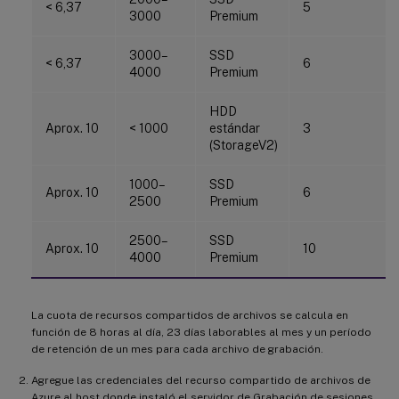
< 6,37
5
3000
Premium
3000–
SSD
< 6,37
6
4000
Premium
HDD
Aprox. 10
< 1000
estándar
3
(StorageV2)
1000–
SSD
Aprox. 10
6
2500
Premium
2500–
SSD
Aprox. 10
10
4000
Premium
La cuota de recursos compartidos de archivos se calcula en
función de 8 horas al día, 23 días laborables al mes y un período
de retención de un mes para cada archivo de grabación.
Agregue las credenciales del recurso compartido de archivos de
Azure al host donde instaló el servidor de Grabación de sesiones.