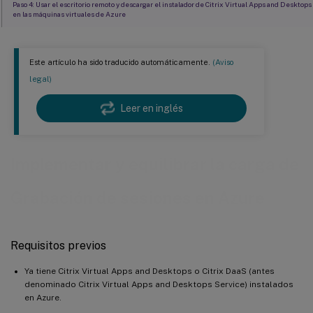
Paso 4: Usar el escritorio remoto y descargar el instalador de Citrix Virtual Apps and Desktops
en las máquinas virtuales de Azure
Paso 5: Ejecutar el instalador para instalar componentes de Grabación de sesiones en las
máquinas virtuales de Azure
Este artículo ha sido traducido automáticamente.
(Aviso
Paso 6: Configurar un recurso compartido de archivos de Azure para almacenar grabaciones
legal)
Paso 7: Agregar un equilibrador de carga
Leer en inglés
Implementar y equilibrar la carga de
Grabación de sesiones en Azure
Requisitos previos
Ya tiene Citrix Virtual Apps and Desktops o Citrix DaaS (antes
denominado Citrix Virtual Apps and Desktops Service) instalados
en Azure.