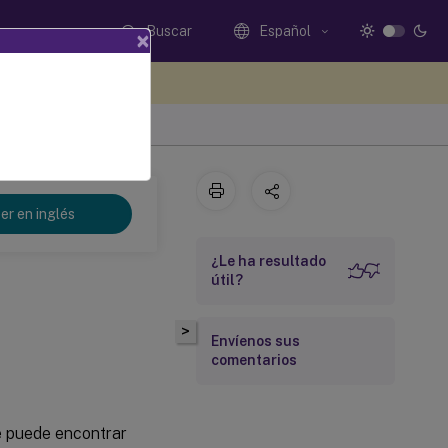
Buscar
Español
×
e sus comentarios aquí
er en inglés
¿Le ha resultado
útil?
>
Envíenos sus
comentarios
e puede encontrar