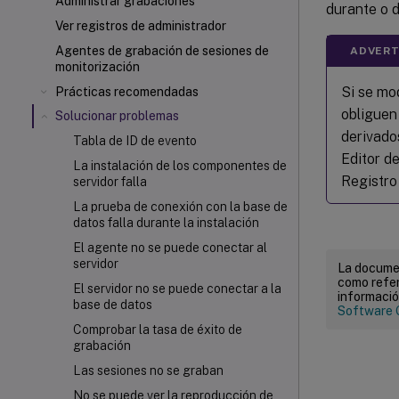
Administrar grabaciones
durante o 
Ver registros de administrador
Agentes de grabación de sesiones de
ADVERT
monitorización
Si se mo
Prácticas recomendadas
obliguen 
Solucionar problemas
derivados
Tabla de ID de evento
Editor d
La instalación de los componentes de
Registro
servidor falla
La prueba de conexión con la base de
datos falla durante la instalación
El agente no se puede conectar al
servidor
La documen
como refer
El servidor no se puede conectar a la
informació
base de datos
Software 
Comprobar la tasa de éxito de
grabación
Las sesiones no se graban
No se puede ver la reproducción de