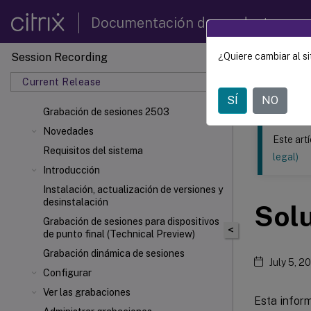
Documentación de productos
Session Recording
¿Quiere cambiar al si
Este contenid
Current Release
Grabac
SÍ
NO
Grabación de sesiones 2503
Novedades
Este art
Requisitos del sistema
legal)
Introducción
Instalación, actualización de versiones y
desinstalación
Sol
Grabación de sesiones para dispositivos
<
de punto final (Technical Preview)
Grabación dinámica de sesiones
July 5, 2
Configurar
Ver las grabaciones
Esta infor