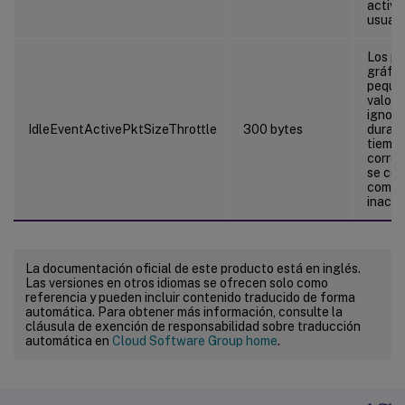
activi
usuari
Los p
gráfic
pequeñ
valor 
ignora
IdleEventActivePktSizeThrottle
300 bytes
duraci
tiemp
corre
se con
como 
inacti
La documentación oficial de este producto está en inglés.
Las versiones en otros idiomas se ofrecen solo como
referencia y pueden incluir contenido traducido de forma
automática. Para obtener más información, consulte la
cláusula de exención de responsabilidad sobre traducción
automática en
Cloud Software Group home
.