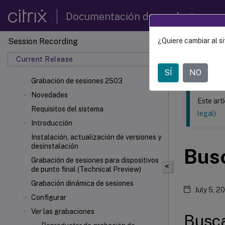
Documentación de productos
Session Recording
¿Quiere cambiar al si
Este contenid
Current Release
Grabac
SÍ
NO
Grabación de sesiones 2503
Novedades
Este art
Requisitos del sistema
legal)
Introducción
Instalación, actualización de versiones y
desinstalación
Bus
Grabación de sesiones para dispositivos
<
de punto final (Technical Preview)
Grabación dinámica de sesiones
July 5, 2
Configurar
Ver las grabaciones
Busca