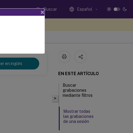
Buscar
Español
×
e sus comentarios aquí
er en inglés
EN ESTE ARTÍCULO
Buscar
grabaciones
mediante filtros
>
Mostrar todas
las grabaciones
de una sesión