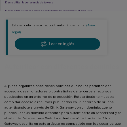
Deshabilitar la coherencia de tokens
Deshabilitar el paso a través desde Citrix Gateway para el sitio web
Iniciar sesión en Gateway usando un usuario y credenciales de production.com
Este artículo ha sido traducido automáticamente.
(Aviso
Agregar una lista desplegable de dominios de confianza en StoreFront (opcional)
legal)
®
Política de acción de sesión de NetScaler
Leer en inglés
Autenticar con diferentes dominios
Algunas organizaciones tienen políticas que no les permiten dar
acceso a desarrolladores o contratistas de terceros a recursos
publicados en un entorno de producción. Este artículo te muestra
cómo dar acceso a recursos publicados en un entorno de prueba
autenticándote a través de Citrix Gateway con un dominio. Luego
puedes usar un dominio diferente para autenticarte en StoreFront y en
el sitio de Receiver para Web. La autenticación a través de Citrix
Gateway descrita en este artículo es compatible con los usuarios que