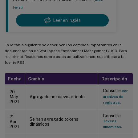
Este artículo ha sido traducido automáticamente.
(Aviso
legal)
Leer en inglés
En la tabla siguiente se describen los cambios importantes en la
documentación de Workspace Environment Management 2103. Para
recibir notificaciones sobre estas actualizaciones, suscríbase a la
fuente RSS.
Fecha
Cambio
Descripción
Consulte
Ver
20
May
Agregado un nuevo artículo
archivos de
2021
.
registros
Consulte
21
Se han agregado tokens
Tokens
Apr
dinámicos
2021
.
dinámicos