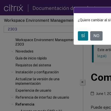
Documentación de productos
Workspace Environment Management
¿Quiere cambiar al si
Este contenid
2303
Gestió
SÍ
NO
Workspace Environment Management
2303
Este art
Novedades
legal)
Guía de inicio rápido
Requisitos del sistema
Instalación y configuración
Comp
Actualizar la versión de una
<
implementación
Experiencia de usuario
June 1, 2
Referencia de interfaz de usuario
Referencia
Puede ejec