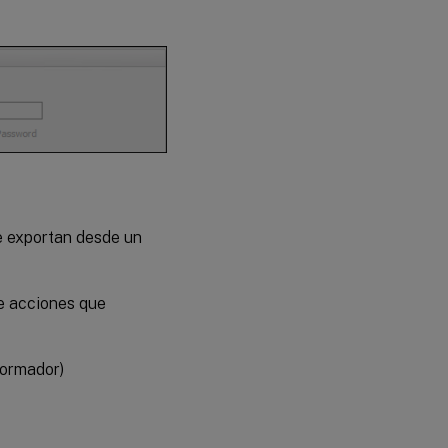
e exportan desde un
de acciones que
formador)