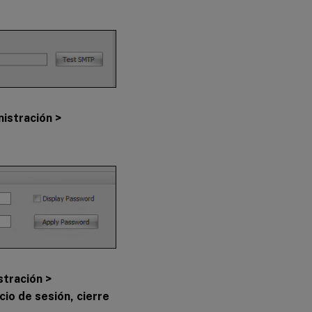
nistración >
:
stración >
io de sesión, cierre