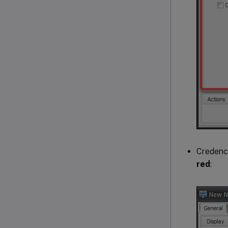
Credenci
red
: