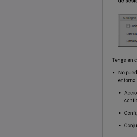
de sesi
Tenga en c
No puede
entorno
Accio
conti
Confi
Conju