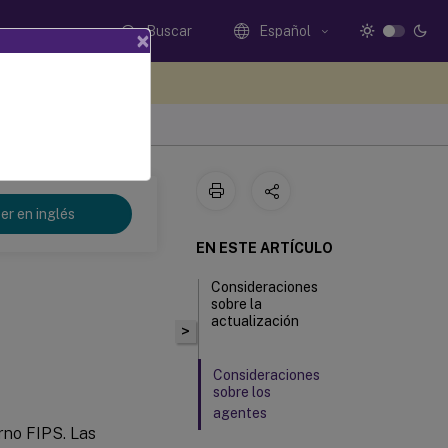
Buscar
Español
×
e sus comentarios aquí
nt 2303
er en inglés
EN ESTE ARTÍCULO
Consideraciones
sobre la
actualización
>
Consideraciones
sobre los
agentes
no FIPS. Las