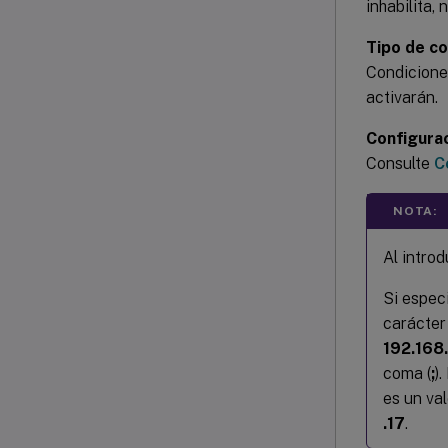
inhabilita,
Tipo de co
Condiciones
activarán.
Configura
Consulte
C
NOTA:
Al introd
Si especi
carácter
192.168
coma (
;
)
es un val
.17
.