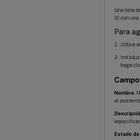
Una lista d
ID con una
Para ag
Utilice 
Introduz
haga cli
Campos
Nombre
. 
el asistent
Descripci
especificar
Estado de 