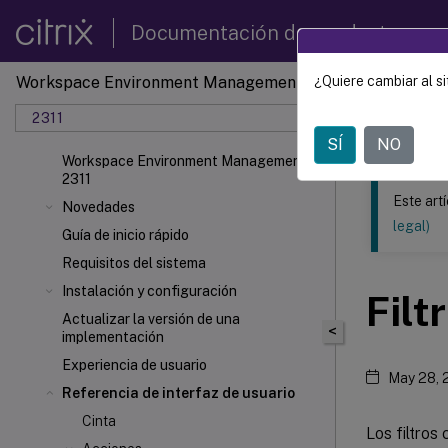
Documentación de productos
Workspace Environment Management
¿Quiere cambiar al si
Este contenid
2311
Gestió
SÍ
NO
Workspace Environment Management
2311
Este art
Novedades
legal)
Guía de inicio rápido
Requisitos del sistema
Instalación y configuración
Filt
Actualizar la versión de una
<
implementación
Experiencia de usuario
May 28, 
Referencia de interfaz de usuario
Cinta
Los filtros