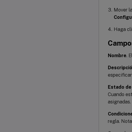
Mover la
Configu
Haga cl
Campos
Nombre
. 
Descripci
especificar
Estado de 
Cuando est
asignadas.
Condicion
regla. Nota: