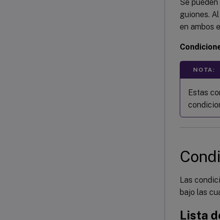
Se pueden s
guiones. Al
en ambos ex
Condicion
NOTA:
Estas co
condicion
Condi
Las condic
bajo las cu
Lista d