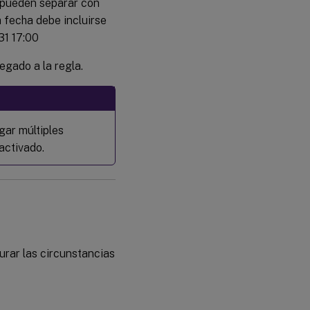
e pueden separar con
a fecha debe incluirse
31 17:00
egado a la regla.
gar múltiples
activado.
rar las circunstancias