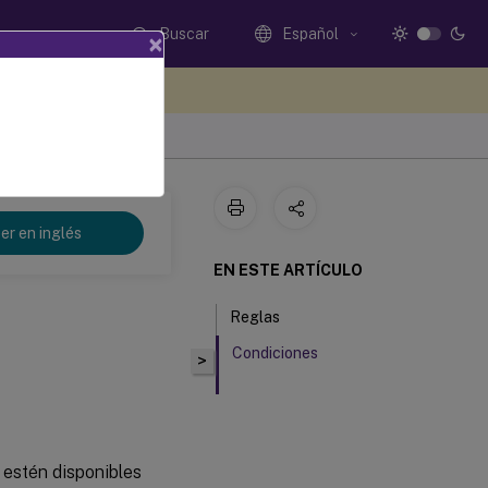
Buscar
Español
×
e sus comentarios aquí
t 2311
er en inglés
EN ESTE ARTÍCULO
Reglas
Condiciones
>
 estén disponibles