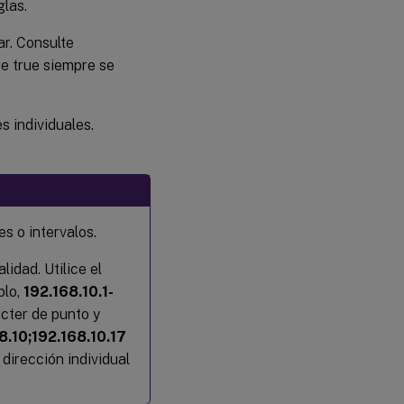
glas.
zar. Consulte
re true siempre se
s individuales.
es o intervalos.
lidad. Utilice el
plo,
192.168.10.1-
ácter de punto y
8.10;192.168.10.17
 dirección individual