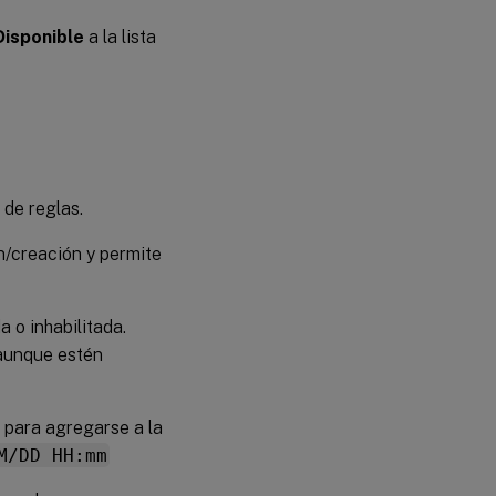
Disponible
a la lista
 de reglas.
n/creación y permite
a o inhabilitada.
 aunque estén
s para agregarse a la
M/DD HH:mm