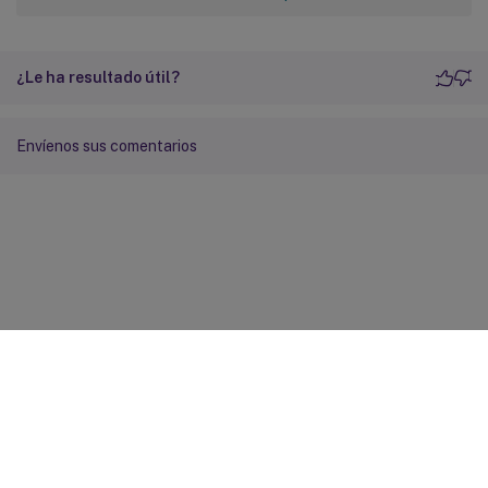
¿Le ha resultado útil?
Envíenos sus comentarios
Comentarios sobre el sitio
Sus opciones de privacidad
Condiciones legales y de