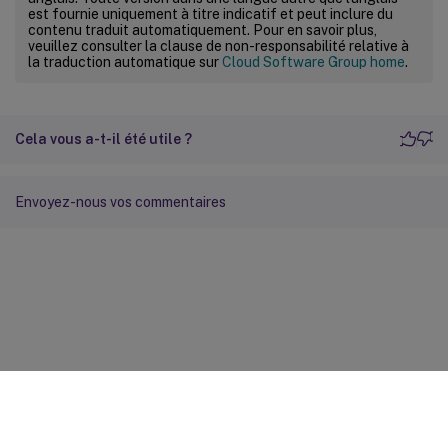
est fournie uniquement à titre indicatif et peut inclure du
contenu traduit automatiquement. Pour en savoir plus,
veuillez consulter la clause de non-responsabilité relative à
la traduction automatique sur
Cloud Software Group home
.
Cela vous a-t-il été utile ?
Envoyez-nous vos commentaires