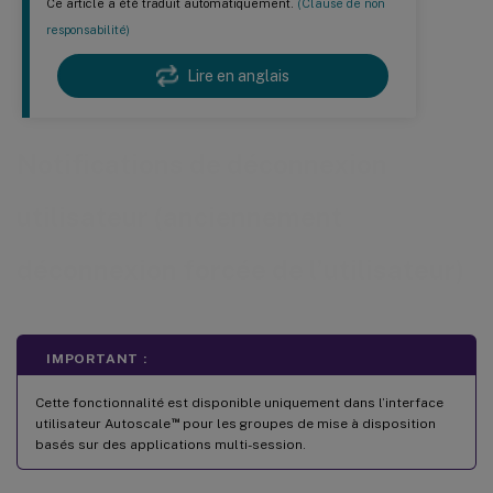
Ce article a été traduit automatiquement.
(Clause de non
responsabilité)
Lire en anglais
Notifications de déconnexion
utilisateur (anciennement
déconnexion forcée de l’utilisateur)
IMPORTANT :
Cette fonctionnalité est disponible uniquement dans l’interface
™
utilisateur Autoscale
pour les groupes de mise à disposition
basés sur des applications multi-session.