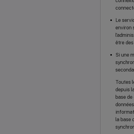
connexio
connecte
Le servi
environ 
l’admini
être des
Si une m
synchron
secondai
Toutes l
depuis l
base de 
données 
informat
la base 
synchron