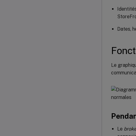
Identité
StoreFr
Dates, h
Fonc
Le graphiqu
communicat
Pendan
Le
broke