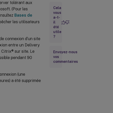
rver tolérant aux
pendant
Cela
une panne,
osoft. (Pour les
et autres
vous
onsultez
Bases de
différences
a-t-
êcher les utilisateurs
il
été
Prise en
utile
charge des
?
de connexion d’un site
applications
et des
xion entre un Delivery
bureaux
itrix® sur site. Le
Envoyez-nous
vos
Gérer
essible pendant 90
le
commentaires
cache
d’hôte
connexion (une
local
ieures) a été supprimée
Vérifier
que le
cache
d’hôte
local
fonctionne