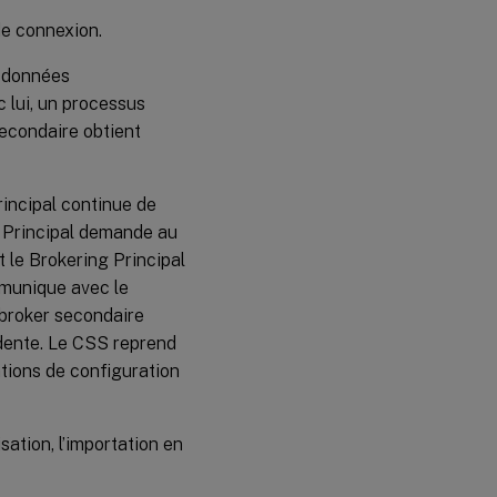
de connexion.
s données
 lui, un processus
secondaire obtient
rincipal continue de
ng Principal demande au
t le Brokering Principal
mmunique avec le
 broker secondaire
dente. Le CSS reprend
ations de configuration
ation, l’importation en