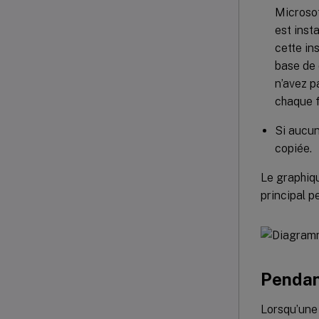
Microsof
est inst
cette ins
base de 
n’avez p
chaque f
Si aucun
copiée.
Le graphiqu
principal 
Pendan
Lorsqu’une