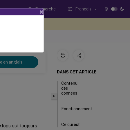
Recherche
Français
×
ez votre avis ici
re en anglais
DANS CET ARTICLE
Contenu
des
données
>
Fonctionnement
Ce qui est
ktops est toujours
indisponible