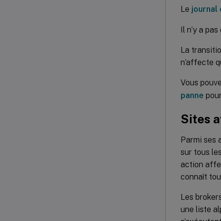
Le
journal
Il n’y a pa
La transiti
n’affecte q
Vous pouve
panne
pour
Sites a
Parmi ses 
sur tous le
action affe
connaît tou
Les brokers
une liste 