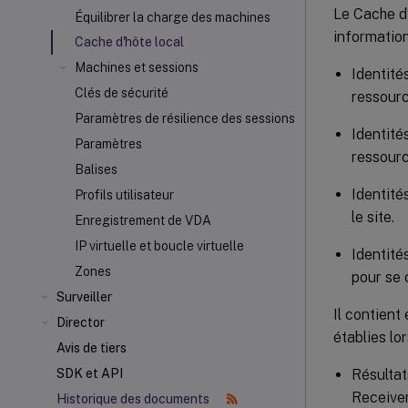
Le Cache d’
Équilibrer la charge des machines
information
Cache d'hôte local
Machines et sessions
Identité
Clés de sécurité
ressourc
Paramètres de résilience des sessions
Identité
Paramètres
ressourc
Balises
Identité
Profils utilisateur
le site.
Enregistrement de VDA
IP virtuelle et boucle virtuelle
Identité
Zones
pour se 
Surveiller
Il contient
Director
établies lo
Avis de tiers
Résultat
SDK et API
Receiver
Historique des documents