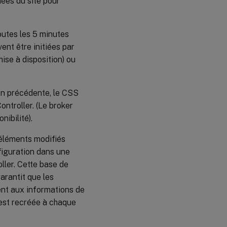
ées du site pour
outes les 5 minutes
ent être initiées par
ise à disposition) ou
ion précédente, le CSS
ontroller. (Le broker
ibilité).
 éléments modifiés
figuration dans une
ler. Cette base de
arantit que les
ent aux informations de
 est recréée à chaque