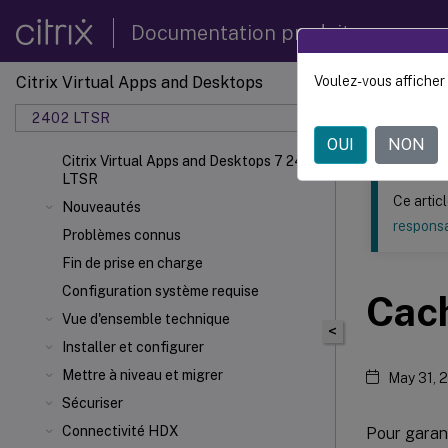
Documentation produit
Citrix Virtual Apps and Desktops
Voulez-vous afficher 
Ce contenu a 
2402 LTSR
Citrix
OUI
NON
Citrix Virtual Apps and Desktops 7 2402
LTSR
Ce artic
Nouveautés
responsa
Problèmes connus
Fin de prise en charge
Configuration système requise
Cach
Vue d'ensemble technique
<
Installer et configurer
Mettre à niveau et migrer
May 31, 
Sécuriser
Connectivité HDX
Pour garant