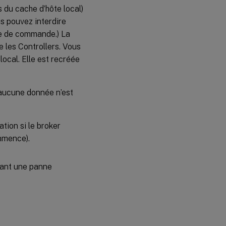
 du cache d’hôte local)
us pouvez interdire
igne de commande.) La
 les Controllers. Vous
ocal. Elle est recréée
 aucune donnée n’est
tion si le broker
mmence).