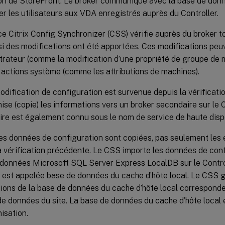
n de StoreFront. Le broker communique avec la base de donn
r les utilisateurs aux VDA enregistrés auprès du Controller.
ce Citrix Config Synchronizer (CSS) vérifie auprès du broker t
si des modifications ont été apportées. Ces modifications peuv
strateur (comme la modification d’une propriété de groupe de m
 actions système (comme les attributions de machines).
odification de configuration est survenue depuis la vérificat
ise (copie) les informations vers un broker secondaire sur le C
re est également connu sous le nom de service de haute dispon
es données de configuration sont copiées, pas seulement les
a vérification précédente. Le CSS importe les données de con
données Microsoft SQL Server Express LocalDB sur le Control
est appelée base de données du cache d’hôte local. Le CSS g
ions de la base de données du cache d’hôte local correspond
de données du site. La base de données du cache d’hôte local
isation.