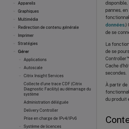
disponible
Appareils
pannes, en 
Graphiques
fonctionnal
Multimédia
données
.)
Redirection de contenu générale
de se conne
Imprimer
Stratégies
La fonction
de se pours
Gérer
Controller
Applications
Cache d’hôt
Autoscale
secondes.
Citrix Insight Services
Collecte d'une trace CDF (Citrix
À partir de
Diagnostic Facility) au démarrage du
fonctionnal
système
du produit e
Administration déléguée
Delivery Controller
Cont
Prise en charge de IPv4/IPv6
Système de licences