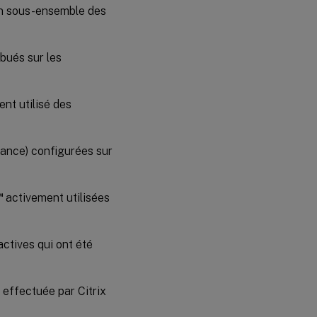
 un sous-ensemble des
Journaux
d’événements
ibués sur les
Forcer
une
panne
ent utilisé des
Dépannage
tance) configurées sur
™
activement utilisées
ctives qui ont été
 effectuée par Citrix