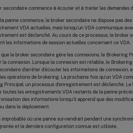
r secondaire commence à écouter et à traiter les demandes 
la panne commence, le broker secondaire ne dispose pas de
strement VDA actuelles, mais lorsqu’un VDA communique avec
strement est déclenché. Au cours de ce processus, le broker 
t les informations de session actuelles concernant ce VDA.
que le broker secondaire gère les connexions, le Brokering P
er la connexion. Lorsque la connexion est rétablie, le Brokeri
econdaire d’arrêter d’écouter les informations de connexion, e
les opérations de brokering. La prochaine fois qu’un VDA co
g Principal, un processus d’enregistrement est déclenché. Le
 toutes les enregistrements VDA restants de la panne précé
ronisation des informations lorsqu’il apprend que des modific
ieu dans le déploiement.
 improbable où une panne surviendrait pendant une synchronis
gnorée et la dernière configuration connue est utilisée.