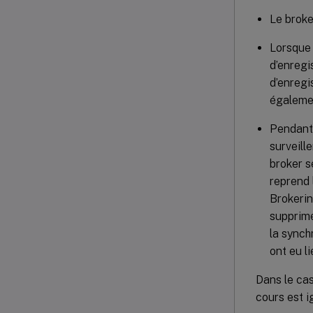
Le broke
Lorsque 
d’enregi
d’enregi
égalemen
Pendant 
surveill
broker s
reprend 
Brokerin
supprime
la synch
ont eu l
Dans le cas
cours est i