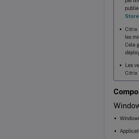
pertin
publie
Store
Citrix
les mi
Cela g
déplo
Les ve
Citri
Compos
Windo
Windows 
Applicat