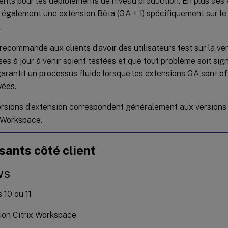
ents pour les déploiements de niveau production. En plus des 
 également une extension Bêta (GA + 1) spécifiquement sur l
.
 recommande aux clients d’avoir des utilisateurs test sur la ve
ses à jour à venir soient testées et que tout problème soit sig
arantit un processus fluide lorsque les extensions GA sont of
yées.
rsions d’extension correspondent généralement aux versions d
x Workspace.
ants côté client
ws
10 ou 11
ion Citrix Workspace