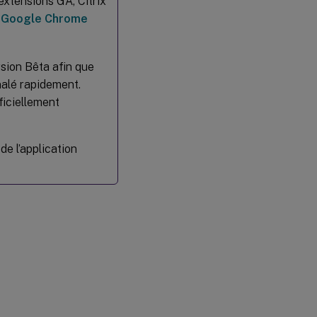
extensions GA, Citrix
e
Google Chrome
rsion Bêta afin que
nalé rapidement.
ficiellement
e l’application