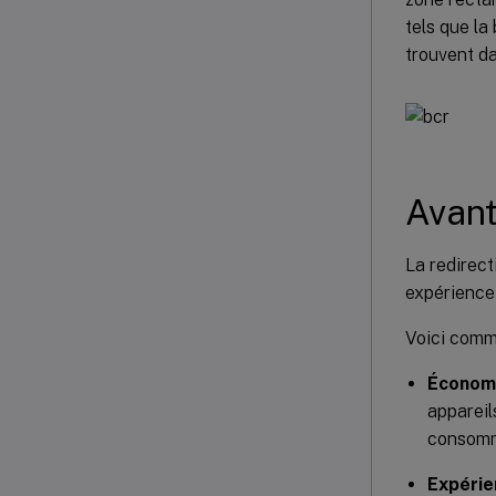
tels que la
trouvent da
Avant
La redirect
expérience 
Voici comme
Économi
appareil
consomma
Expérie