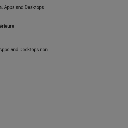
ual Apps and Desktops
érieure
l Apps and Desktops non
s