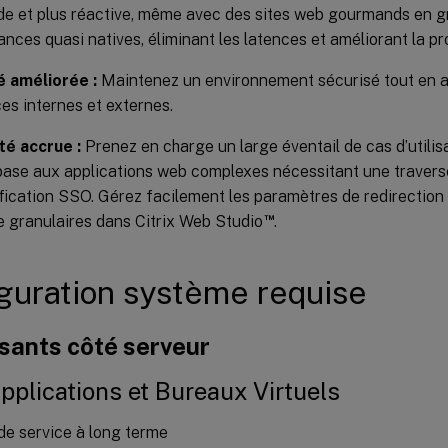
ide et plus réactive, même avec des sites web gourmands en g
nces quasi natives, éliminant les latences et améliorant la pr
é améliorée :
Maintenez un environnement sécurisé tout en au
es internes et externes.
ité accrue :
Prenez en charge un large éventail de cas d’utilisa
ase aux applications web complexes nécessitant une travers
fication SSO. Gérez facilement les paramètres de redirection
™
e granulaires dans Citrix Web Studio
.
guration système requise
ants côté serveur
Applications et Bureaux Virtuels
de service à long terme