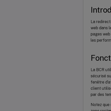
Intro
La redirect
web dans l
pages web s
les perfor
Fonc
La BCR util
sécurisé su
fenêtre d’a
client util
par des tem
Notez que s
zone rectan