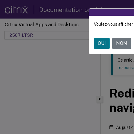
Documentation produit
Citrix Virtual Apps and Desktops
Voulez-vous afficher 
Ce contenu a 
2507 LTSR
OUI
NON
Ce artic
responsa
Redi
<
navi
August 4