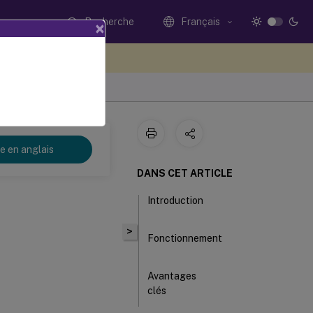
Recherche
Français
×
ez votre avis ici
re en anglais
DANS CET ARTICLE
Introduction
>
Fonctionnement
Avantages
clés