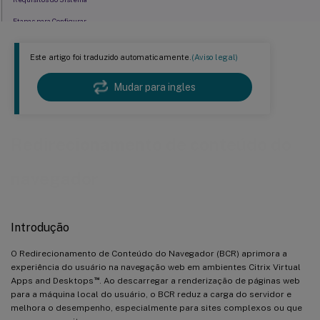
Etapas para Configurar
Opções de Configuração
Este artigo foi traduzido automaticamente.
(Aviso legal)
Solução de Problemas
Limitações do Redirecionamento de Conteúdo do Navegador
Mudar para ingles
Redirecionamento de conteúdo do
navegador
Introdução
O Redirecionamento de Conteúdo do Navegador (BCR) aprimora a
experiência do usuário na navegação web em ambientes Citrix Virtual
™
Apps and Desktops
. Ao descarregar a renderização de páginas web
para a máquina local do usuário, o BCR reduz a carga do servidor e
melhora o desempenho, especialmente para sites complexos ou que