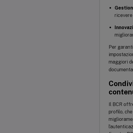
Gestion
ricevere
Innovaz
migliora
Per garant
impostazion
maggiori de
documentaz
Condivi
conten
Il BCR offr
profilo, ch
miglioramen
l’autentica