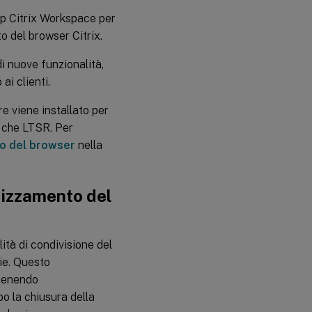
pp Citrix Workspace per
to del browser Citrix.
di nuove funzionalità,
ai clienti.
 viene installato per
R che LTSR. Per
to del browser
nella
irizzamento del
ità di condivisione del
kie. Questo
ntenendo
po la chiusura della