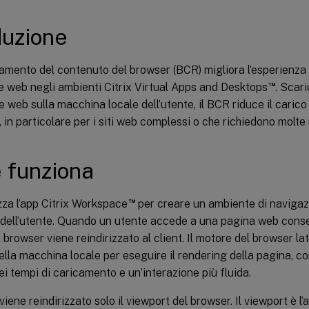
duzione
zzamento del contenuto del browser (BCR) migliora l’esperienza
™
e web negli ambienti Citrix Virtual Apps and Desktops
. Scar
e web sulla macchina locale dell’utente, il BCR riduce il carico 
, in particolare per i siti web complessi o che richiedono molte 
 funziona
™
izza l’app Citrix Workspace
per creare un ambiente di navigaz
 dell’utente. Quando un utente accede a una pagina web consent
l browser viene reindirizzato al client. Il motore del browser lat
della macchina locale per eseguire il rendering della pagina, 
ei tempi di caricamento e un’interazione più fluida.
viene reindirizzato solo il viewport del browser. Il viewport è l