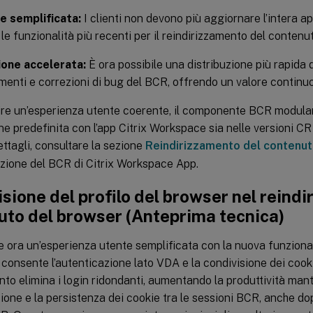
e semplificata:
I clienti non devono più aggiornare l’intera a
 le funzionalità più recenti per il reindirizzamento del contenu
ione accelerata:
È ora possibile una distribuzione più rapida 
menti e correzioni di bug del BCR, offrendo un valore continuo 
ire un’esperienza utente coerente, il componente BCR modulare
e predefinita con l’app Citrix Workspace sia nelle versioni C
ttagli, consultare la sezione
Reindirizzamento del contenu
ione del BCR di Citrix Workspace App.
sione del profilo del browser nel reind
uto del browser (Anteprima tecnica)
e ora un’esperienza utente semplificata con la nuova funzional
e consente l’autenticazione lato VDA e la condivisione dei coo
to elimina i login ridondanti, aumentando la produttività ma
zione e la persistenza dei cookie tra le sessioni BCR, anche do