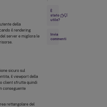
Vantaggi
È
chiave
stato
utile?
 utente della
Requisiti
di
icando il rendering
sistema
Invia
del server e migliora le
commenti
risorse.
Passaggi per
la
configurazione
Opzioni di
ione sicuro sul
configurazione
ita, il viewport della
o client sfrutta quindi
Risoluzione
dei
con conseguente
problemi
’area rettangolare del
Limitazioni del