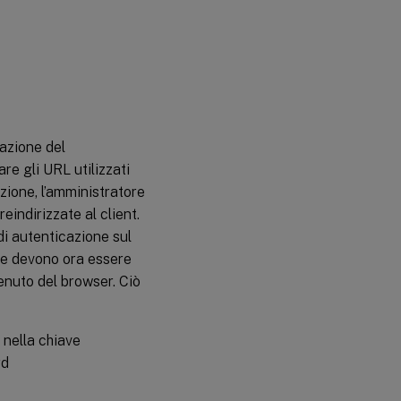
cazione del
re gli URL utilizzati
azione, l’amministratore
eindirizzate al client.
 di autenticazione sul
one devono ora essere
tenuto del browser. Ciò
 nella chiave
rd