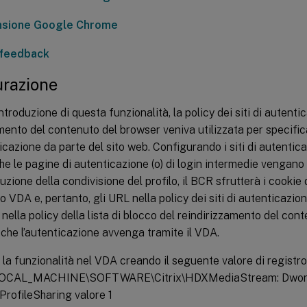
nsione Google Chrome
 feedback
urazione
introduzione di questa funzionalità, la policy dei siti di autenti
mento del contenuto del browser veniva utilizzata per specifica
ticazione da parte del sito web. Configurando i siti di autentic
e le pagine di autenticazione (o) di login intermedie vengano r
duzione della condivisione del profilo, il BCR sfrutterà i cookie
o VDA e, pertanto, gli URL nella policy dei siti di autenticazi
 nella policy della lista di blocco del reindirizzamento del con
che l’autenticazione avvenga tramite il VDA.
e la funzionalità nel VDA creando il seguente valore di registro
OCAL_MACHINE\SOFTWARE\Citrix\HDXMediaStream: Dwo
rofileSharing valore 1