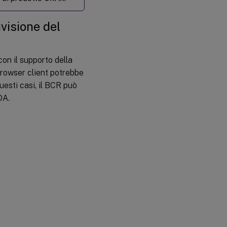
ivisione del
on il supporto della
 browser client potrebbe
uesti casi, il BCR può
DA.