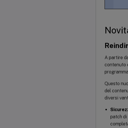
Novit
Reindi
A partire 
contenuto 
programma d
Questo nuo
del conten
diversi van
Sicurez
patch di
completa