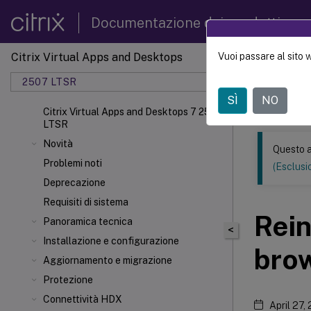
Documentazione dei prodotti
Citrix Virtual Apps and Desktops
Vuoi passare al sito 
Questo conten
automatica.
2507 LTSR
SÌ
NO
Citrix 
Citrix Virtual Apps and Desktops 7 2507
LTSR
Novità
Questo a
Problemi noti
(Esclusio
Deprecazione
Requisiti di sistema
Rein
Panoramica tecnica
<
Installazione e configurazione
bro
Aggiornamento e migrazione
Protezione
Connettività HDX
April 27,