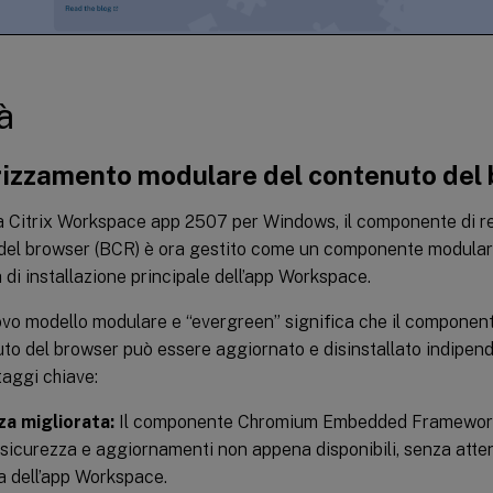
à
rizzamento modulare del contenuto del
da Citrix Workspace app 2507 per Windows, il componente di r
del browser (BCR) è ora gestito come un componente modulare
i installazione principale dell’app Workspace.
vo modello modulare e “evergreen” significa che il component
uto del browser può essere aggiornato e disinstallato indipe
taggi chiave:
za migliorata:
Il componente Chromium Embedded Framework
 sicurezza e aggiornamenti non appena disponibili, senza att
 dell’app Workspace.