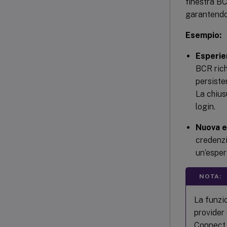
finestra BC
garantendo 
Esempio:
Esperie
BCR rich
persiste
La chius
login.
Nuova e
credenzi
un’esper
NOTA:
La funzio
provider 
Connect. 