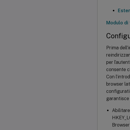
Este
Modulo di
Config
Prima dell’
reindirizza
per l’auten
consente ch
Con l’intro
browser lat
configurati
garantisce 
Abilitar
HKEY_L
BrowserP