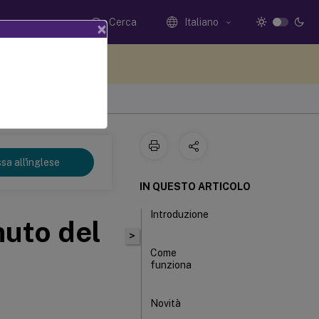
Cerca
Italiano
×
i qui i tuoi commenti
sa all'inglese
IN QUESTO ARTICOLO
Introduzione
nuto del
>
Come
funziona
Novità