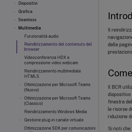
Dispositivi
Grafica
Intro
Seamless
Multimedia
Il reindiri
Funzionalità audio
navigazion
delle pagin
Reindirizzamento del contenuto del
browser
prestazioni
Videoconferenza HDX e
compressione video webcam
Come
Reindirizzamento multimediale
HTML5
Ottimizzazione per Microsoft Teams
Il BCR util
(Nuovo)
dispositivo
Ottimizzazione per Microsoft Teams
finestra de
(Classico)
le risorse 
Reindirizzamento Windows Media
riduzione d
Gestione plug-in canale virtuale
Si noti che 
Ottimizzazione SDK per comunicazioni