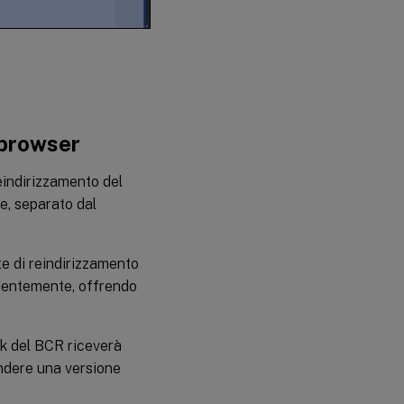
 browser
eindirizzamento del
, separato dal
e di reindirizzamento
ndentemente, offrendo
 del BCR riceverà
endere una versione