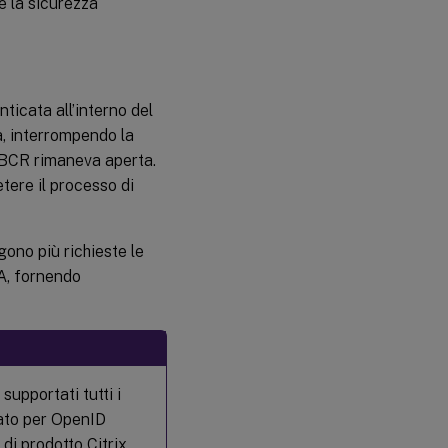
e la sicurezza
ticata all’interno del
ta, interrompendo la
 BCR rimaneva aperta.
etere il processo di
gono più richieste le
A, fornendo
supportati tutti i
tato per OpenID
 di prodotto Citrix.