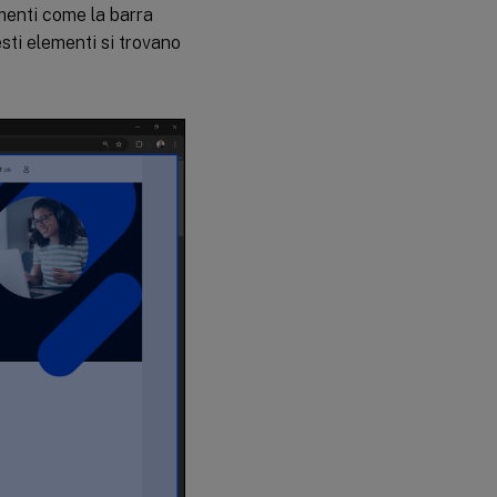
reindirizzamento
ementi come la barra
del contenuto
uesti elementi si trovano
del browser