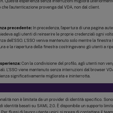
R. Questa esperienza senza interruzioni migliora ulteriorment
che l’autenticazione provenga dal VDA, non dal client.
nza precedente:
In precedenza, l’apertura di una pagina auten
iedeva agli utenti di reinserire le proprie credenziali ogni vol
nza dell’SSO. L’SSO veniva mantenuto solo mentre la finestra
ura e la riapertura della finestra costringevano gli utenti a rip
sperienza:
Con la condivisione del profilo, agli utenti non ven
ali. L’SSO viene mantenuto senza interruzioni dal browser VD
ienza significativamente migliorata e ininterrotta.
nalità non è limitata da un provider di identità specifico. Sono 
di identità basati su SAML 2.0. È disponibile un supporto limi
Per flussi di lavoro utente unici, si prega di contattare il team