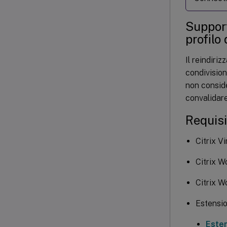
Support
profilo
Il reindiri
condivision
non conside
convalidare 
Requisi
Citrix V
Citrix 
Citrix 
Estensio
Este