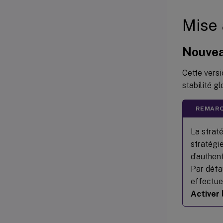
Mise 
Nouve
Cette versi
stabilité gl
REMARQ
La strat
stratégi
d’authen
Par défa
effectue
Activer 