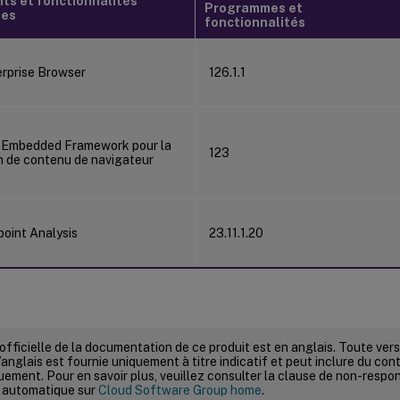
s et fonctionnalités
Programmes et
les
fonctionnalités
erprise Browser
126.1.1
 Embedded Framework pour la
123
on de contenu de navigateur
point Analysis
23.11.1.20
 officielle de la documentation de ce produit est en anglais. Toute ve
’anglais est fournie uniquement à titre indicatif et peut inclure du con
ement. Pour en savoir plus, veuillez consulter la clause de non-respons
 automatique sur
Cloud Software Group home
.