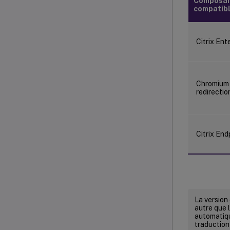
Composant
compatib
Citrix Ent
Chromium
redirecti
Citrix End
La version
autre que l
automatiqu
traduction