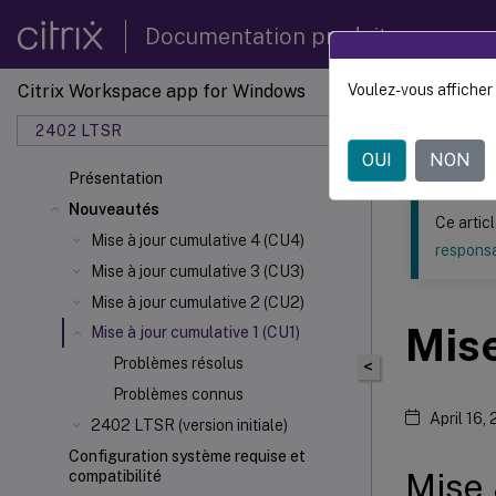
Documentation produit
Citrix Workspace app for Windows
Voulez-vous afficher 
Ce contenu a 
2402 LTSR
Applic
OUI
NON
Présentation
Nouveautés
Ce artic
Mise à jour cumulative 4 (CU4)
responsa
Mise à jour cumulative 3 (CU3)
Mise à jour cumulative 2 (CU2)
Mise
Mise à jour cumulative 1 (CU1)
Problèmes résolus
<
Problèmes connus
April 16,
2402 LTSR (version initiale)
Configuration système requise et
Mise 
compatibilité