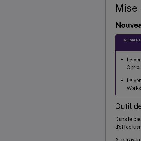
Mise 
Nouve
REMARQ
La ver
Citri
La ver
Works
Outil d
Dans le cad
d’effectuer 
Auparavant,