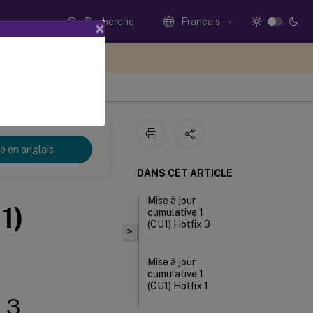
Recherche
Français
×
ez votre avis ici
LTSR pour Windows
re en anglais
DANS CET ARTICLE
Mise à jour
1)
cumulative 1
(CU1) Hotfix 3
>
Mise à jour
cumulative 1
(CU1) Hotfix 1
x 3