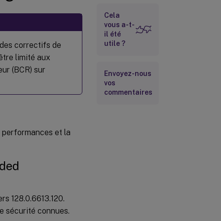
Mise à jour
Cela
cumulative 1
vous a-t-
(CU1)
il été
utile ?
des correctifs de
tre limité aux
eur (BCR) sur
Envoyez-nous
vos
commentaires
s performances et la
dded
rs 128.0.6613.120.
de sécurité connues.