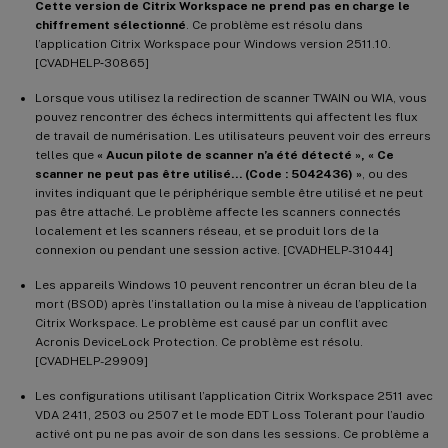
Cette version de Citrix Workspace ne prend pas en charge le
chiffrement sélectionné
. Ce problème est résolu dans
l’application Citrix Workspace pour Windows version 2511.10.
[CVADHELP‑30865]
Lorsque vous utilisez la redirection de scanner TWAIN ou WIA, vous
pouvez rencontrer des échecs intermittents qui affectent les flux
de travail de numérisation. Les utilisateurs peuvent voir des erreurs
telles que
« Aucun pilote de scanner n’a été détecté », « Ce
scanner ne peut pas être utilisé… (Code : 5042436) »
, ou des
invites indiquant que le périphérique semble être utilisé et ne peut
pas être attaché. Le problème affecte les scanners connectés
localement et les scanners réseau, et se produit lors de la
connexion ou pendant une session active. [CVADHELP-31044]
Les appareils Windows 10 peuvent rencontrer un écran bleu de la
mort (BSOD) après l’installation ou la mise à niveau de l’application
Citrix Workspace. Le problème est causé par un conflit avec
Acronis DeviceLock Protection. Ce problème est résolu.
[CVADHELP-29909]
Les configurations utilisant l’application Citrix Workspace 2511 avec
VDA 2411, 2503 ou 2507 et le mode EDT Loss Tolerant pour l’audio
activé ont pu ne pas avoir de son dans les sessions. Ce problème a