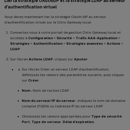
Lier la stratégie OAuthIDP et la stratégie LDAP au serveur
d’authentification virtuel
Vous devez maintenant lier la stratégie OAuth IdP au serveur
d’authentification virtuel sur le Citrix Gateway local.
Connectez-vous à votre portail de gestion Citrix Gateway local et
accédez à
Configuration
>
Sécurité
>
Trafic AAA-Application
>
Stratégies
>
Authentification
>
Stratégies avancées
>
Actions
>
LDAP
.
Sur l’écran
Actions LDAP
, cliquez sur
Ajouter
.
Sur l’écran Créer un serveur LDAP d’authentification,
définissez les valeurs des paramètres suivants, puis cliquez
sur
Créer
.
Nom
– Nom de l’action LDAP.
Nom du serveur/IP du serveur
– Indiquez le nom de domaine
complet (FQDN) ou l’adresse IP du serveur LDAP.
Choisissez les valeurs appropriées pour
Type de sécurité
,
Port
,
Type de serveur
,
Délai d’expiration
.