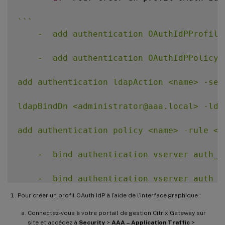
`
`
`
    -  add authentication OAuthIdPProfile
    -  add authentication OAuthIdPPolicy 
add authentication ldapAction <name> -ser
ldapBindDn <administrator@aaa.local> -lda
add authentication policy <name> -rule <e
    -  bind authentication vserver auth_v
    -  bind authentication vserver auth_v
Pour créer un profil OAuth IdP à l’aide de l’interface graphique :
    -  bind vpn global –certkey <>

Connectez-vous à votre portail de gestion Citrix Gateway sur
site et accédez à
Security
>
AAA – Application Traffic
>