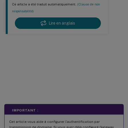
Ce article a été traduit automatiquement.
(Clause de non
responsabilité)
Lire en anglais
Transmission de domaine vers Citrix
Workspace à l’aide de Citrix
Gateway sur site comme
fournisseur d’identité
IMPORTANT :
Cet article vous aide à configurer l’authentification par
transmission de domaine. Si vous avez déjà configuré Gateway