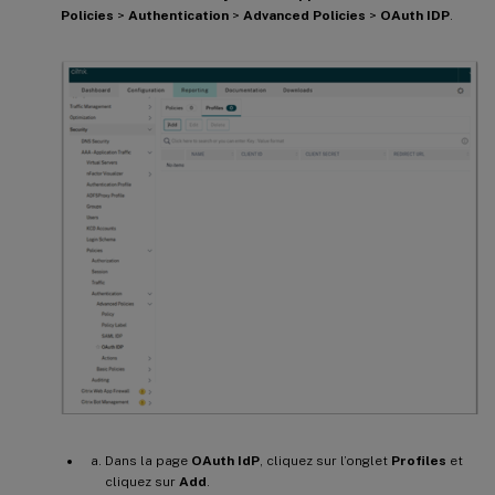
<!--NeedCopy--> 
`
`
`
Policies
>
Authentication
>
Advanced Policies
>
OAuth IDP
.
Dans la page
OAuth IdP
, cliquez sur l’onglet
Profiles
et
cliquez sur
Add
.