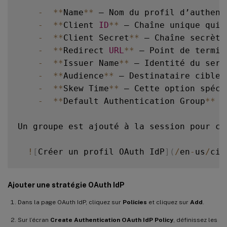
-
**
Name
**
 – Nom du profil d’authent
-
**
Client 
ID
**
 – Chaîne unique qui 
-
**
Client Secret
**
 – Chaîne secrète
-
**
Redirect 
URL
**
 – Point de termin
-
**
Issuer Name
**
 – Identité du serv
-
**
Audience
**
 – Destinataire cible 
-
**
Skew Time
**
 – Cette option spéci
-
**
Default Authentication Group
**
 –
Un groupe est ajouté à la session pour ce
!
[
Créer un profil OAuth IdP
]
(
/
en
-
us
/
cit
Ajouter une stratégie OAuth IdP
Dans la page OAuth IdP, cliquez sur
Policies
et cliquez sur
Add
.
Sur l’écran
Create Authentication OAuth IdP Policy
, définissez les