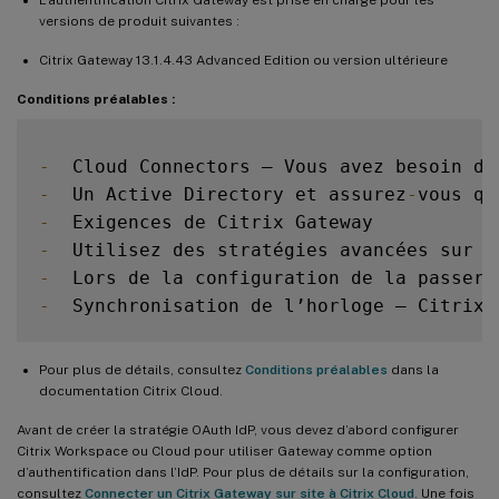
versions de produit suivantes :
Citrix Gateway 13.1.4.43 Advanced Edition ou version ultérieure
Conditions préalables :
-
  Cloud Connectors – Vous avez besoin d’
-
  Un Active Directory et assurez
-
vous qu
-
-
  Utilisez des stratégies avancées sur l
-
  Lors de la configuration de la passere
-
  Synchronisation de l’horloge – Citrix 
Pour plus de détails, consultez
Conditions préalables
dans la
documentation Citrix Cloud.
Avant de créer la stratégie OAuth IdP, vous devez d’abord configurer
Citrix Workspace ou Cloud pour utiliser Gateway comme option
d’authentification dans l’IdP. Pour plus de détails sur la configuration,
consultez
Connecter un Citrix Gateway sur site à Citrix Cloud
. Une fois