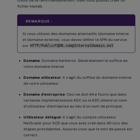
choisi de le faire manuellement, mais vous pouvez créer un
fichier keytab.
REMARQUE :
Si vous utilisez des domaines alternatifs (domaine interne
et domaine externe), vous devez définir le SPN du service
sur
HTTP/PublicFQDN.com@InternalDomain.ext
.
Domaine
- Domaine Kerberos. Généralement le suffixe de
votre domaine interne.
Domaine utilisateur
- Il s’agit du suffixe du domaine interne
de votre utilisateur.
Domaine d’entreprise
- Ceci ne doit être fourni que dans
certaines implémentations KDC où le KDC attend un nom
d’utilisateur d’entreprise au lieu d’un nom de principal.
Utilisateur délégué
- Il s’agit du compte utilisateur
NetScaler pour KCD que vous avez créé dans AD lors des
étapes précédentes. Assurez-vous que le mot de passe est
correct.