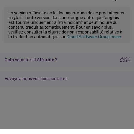
La version officielle de la documentation de ce produit est en
anglais. Toute version dans une langue autre que l’anglais
est fournie uniquement à titre indicatif et peut inclure du
contenu traduit automatiquement. Pour en savoir plus,
veuillez consulter la clause de non-responsabilité relative à
la traduction automatique sur
Cloud Software Group home
.
Cela vous a-t-il été utile ?
Envoyez-nous vos commentaires